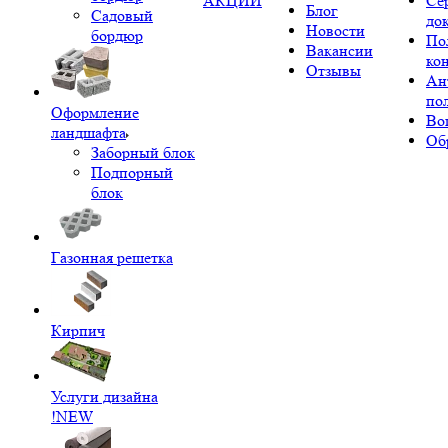
АКЦИИ
Се
Блог
Садовый
до
Новости
бордюр
По
Вакансии
ко
Отзывы
Ан
по
Оформление
Во
ландшафта
Об
Заборный блок
Подпорный
блок
Газонная решетка
Кирпич
Услуги дизайна
!NEW