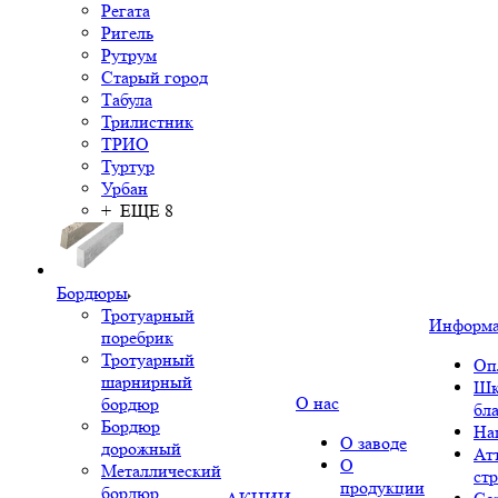
Регата
Ригель
Рутрум
Старый город
Табула
Трилистник
ТРИО
Туртур
Урбан
+ ЕЩЕ 8
Бордюры
Тротуарный
Информ
поребрик
Тротуарный
Оп
шарнирный
Шк
О нас
бордюр
бл
Бордюр
На
О заводе
дорожный
Ат
О
Металлический
ст
продукции
бордюр