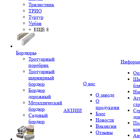
Трилистник
ТРИО
Туртур
Урбан
+ ЕЩЕ 8
Бордюры
Тротуарный
Информ
поребрик
Тротуарный
Оп
шарнирный
Шк
О нас
бордюр
бл
Бордюр
На
О заводе
дорожный
Ат
О
Металлический
ст
продукции
бордюр
АКЦИИ
Се
Блог
Садовый
до
Новости
бордюр
По
Вакансии
ко
Отзывы
Ан