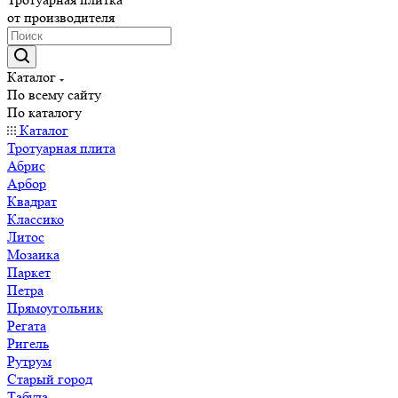
от производителя
Каталог
По всему сайту
По каталогу
Каталог
Тротуарная плита
Абрис
Арбор
Квадрат
Классико
Литос
Мозаика
Паркет
Петра
Прямоугольник
Регата
Ригель
Рутрум
Старый город
Табула