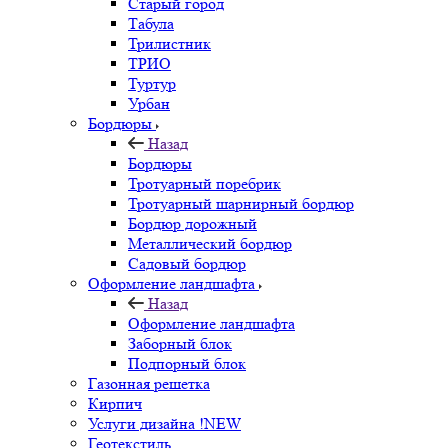
Старый город
Табула
Трилистник
ТРИО
Туртур
Урбан
Бордюры
Назад
Бордюры
Тротуарный поребрик
Тротуарный шарнирный бордюр
Бордюр дорожный
Металлический бордюр
Садовый бордюр
Оформление ландшафта
Назад
Оформление ландшафта
Заборный блок
Подпорный блок
Газонная решетка
Кирпич
Услуги дизайна !NEW
Геотекстиль