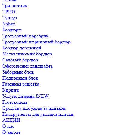
Трилистник
ТРИО
Туртур
Урбан
Бордюры
Тротуарный поребрик
Тротуарный шарнирный бордюр
Бордюр дорожный
Металлический бордюр
Садовый бордюр
Оформление ландшафта
Заборный блок
Подпорный блок
Газонная решетка
Кирпич
Услуги дизайна !NEW
Геотекстиль
Средства для ухода за плиткой
Инструменты для укладки плитки
АКЦИИ
О нас
О заводе