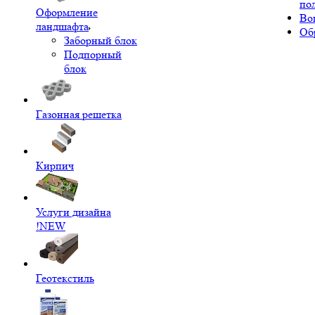
по
Оформление
Во
ландшафта
Об
Заборный блок
Подпорный
блок
Газонная решетка
Кирпич
Услуги дизайна
!NEW
Геотекстиль