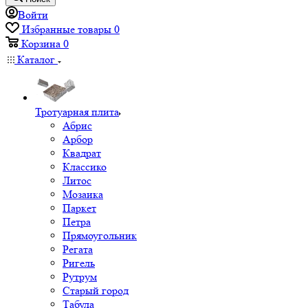
Войти
Избранные товары
0
Корзина
0
Каталог
Тротуарная плита
Абрис
Арбор
Квадрат
Классико
Литос
Мозаика
Паркет
Петра
Прямоугольник
Регата
Ригель
Рутрум
Старый город
Табула