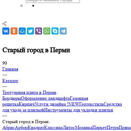
Старый город в Перми
90
Главная
—
Каталог
—
Тротуарная плита в Перми
Бордюры
Оформление ландшафта
Газонная
решетка
Кирпич
Услуги дизайна !NEW
Геотекстиль
Средства
для ухода за плиткой
Инструменты для укладки плитки
—
Старый город в Перми
Абрис
Арбор
Квадрат
Классико
Литос
Мозаика
Паркет
Петра
Прямо