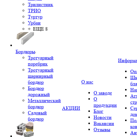
Трилистник
ТРИО
Туртур
Урбан
+ ЕЩЕ 8
Бордюры
Тротуарный
Информ
поребрик
Тротуарный
Оп
шарнирный
Шк
О нас
бордюр
бл
Бордюр
На
О заводе
дорожный
Ат
О
Металлический
ст
продукции
бордюр
АКЦИИ
Се
Блог
Садовый
до
Новости
бордюр
По
Вакансии
ко
Отзывы
Ан