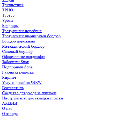
Трилистник
ТРИО
Туртур
Урбан
Бордюры
Тротуарный поребрик
Тротуарный шарнирный бордюр
Бордюр дорожный
Металлический бордюр
Садовый бордюр
Оформление ландшафта
Заборный блок
Подпорный блок
Газонная решетка
Кирпич
Услуги дизайна !NEW
Геотекстиль
Средства для ухода за плиткой
Инструменты для укладки плитки
АКЦИИ
О нас
О заводе