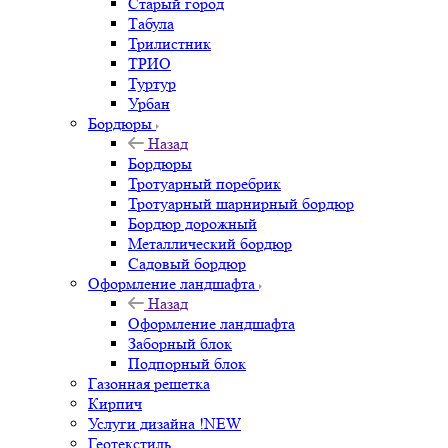
Старый город
Табула
Трилистник
ТРИО
Туртур
Урбан
Бордюры
Назад
Бордюры
Тротуарный поребрик
Тротуарный шарнирный бордюр
Бордюр дорожный
Металлический бордюр
Садовый бордюр
Оформление ландшафта
Назад
Оформление ландшафта
Заборный блок
Подпорный блок
Газонная решетка
Кирпич
Услуги дизайна !NEW
Геотекстиль