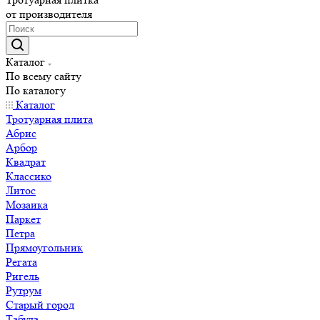
от производителя
Каталог
По всему сайту
По каталогу
Каталог
Тротуарная плита
Абрис
Арбор
Квадрат
Классико
Литос
Мозаика
Паркет
Петра
Прямоугольник
Регата
Ригель
Рутрум
Старый город
Табула