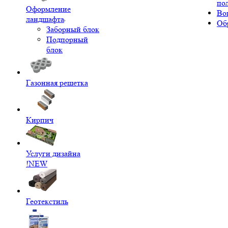
по
Оформление
Во
ландшафта
Об
Заборный блок
Подпорный
блок
Газонная решетка
Кирпич
Услуги дизайна
!NEW
Геотекстиль