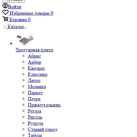
Войти
Избранные товары
0
Корзина
0
Каталог
Тротуарная плита
Абрис
Арбор
Квадрат
Классико
Литос
Мозаика
Паркет
Петра
Прямоугольник
Регата
Ригель
Рутрум
Старый город
Табула