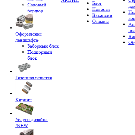
АКЦИИ
Се
Блог
Садовый
до
Новости
бордюр
По
Вакансии
ко
Отзывы
Ан
по
Оформление
Во
ландшафта
Об
Заборный блок
Подпорный
блок
Газонная решетка
Кирпич
Услуги дизайна
!NEW