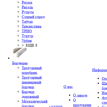
Регата
Ригель
Рутрум
Старый город
Табула
Трилистник
ТРИО
Туртур
Урбан
+ ЕЩЕ 8
Бордюры
Тротуарный
Информ
поребрик
Тротуарный
Оп
шарнирный
Шк
О нас
бордюр
бл
Бордюр
На
О заводе
дорожный
Ат
О
Металлический
ст
продукции
бордюр