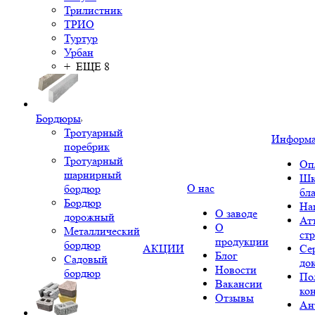
Трилистник
ТРИО
Туртур
Урбан
+ ЕЩЕ 8
Бордюры
Тротуарный
Информ
поребрик
Тротуарный
Оп
шарнирный
Шк
О нас
бордюр
бл
Бордюр
На
О заводе
дорожный
Ат
О
Металлический
ст
продукции
бордюр
АКЦИИ
Се
Блог
Садовый
до
Новости
бордюр
По
Вакансии
ко
Отзывы
Ан