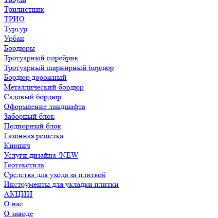
Трилистник
ТРИО
Туртур
Урбан
Бордюры
Тротуарный поребрик
Тротуарный шарнирный бордюр
Бордюр дорожный
Металлический бордюр
Садовый бордюр
Оформление ландшафта
Заборный блок
Подпорный блок
Газонная решетка
Кирпич
Услуги дизайна !NEW
Геотекстиль
Средства для ухода за плиткой
Инструменты для укладки плитки
АКЦИИ
О нас
О заводе