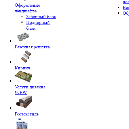
по
Оформление
Во
ландшафта
Об
Заборный блок
Подпорный
блок
Газонная решетка
Кирпич
Услуги дизайна
!NEW
Геотекстиль