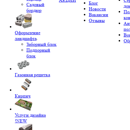
АКЦИИ
Се
Блог
Садовый
до
Новости
бордюр
По
Вакансии
ко
Отзывы
Ан
по
Оформление
Во
ландшафта
Об
Заборный блок
Подпорный
блок
Газонная решетка
Кирпич
Услуги дизайна
!NEW