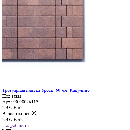
Тротуарная плитка Урбан, 60 мм, Капучино
Под заказ
Арт.: 00-00026419
2 337
₽
/м2
Варианты цен
2 337
₽
/м2
Подробности