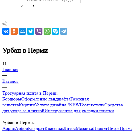
Урбан в Перми
11
Главная
—
Каталог
—
Тротуарная плита в Перми
Бордюры
Оформление ландшафта
Газонная
решетка
Кирпич
Услуги дизайна !NEW
Геотекстиль
Средства
для ухода за плиткой
Инструменты для укладки плитки
—
Урбан в Перми
Абрис
Арбор
Квадрат
Классико
Литос
Мозаика
Паркет
Петра
Прямо