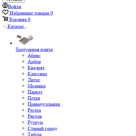
Войти
Избранные товары
0
Корзина
0
Каталог
Тротуарная плита
Абрис
Арбор
Квадрат
Классико
Литос
Мозаика
Паркет
Петра
Прямоугольник
Регата
Ригель
Рутрум
Старый город
Табула