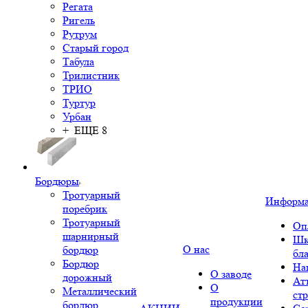
Регата
Ригель
Рутрум
Старый город
Табула
Трилистник
ТРИО
Туртур
Урбан
+ ЕЩЕ 8
Бордюры
Тротуарный
Информ
поребрик
Тротуарный
Оп
шарнирный
Шк
О нас
бордюр
бл
Бордюр
На
О заводе
дорожный
Ат
О
Металлический
ст
продукции
бордюр