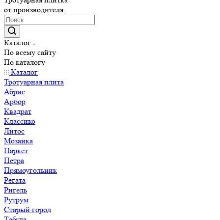
от производителя
Каталог
По всему сайту
По каталогу
Каталог
Тротуарная плита
Абрис
Арбор
Квадрат
Классико
Литос
Мозаика
Паркет
Петра
Прямоугольник
Регата
Ригель
Рутрум
Старый город
Табула