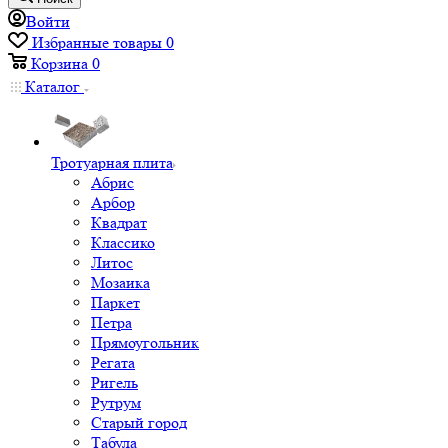
Войти
Избранные товары
0
Корзина
0
Каталог
Тротуарная плита
Абрис
Арбор
Квадрат
Классико
Литос
Мозаика
Паркет
Петра
Прямоугольник
Регата
Ригель
Рутрум
Старый город
Табула