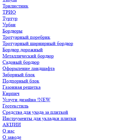
Трилистник
ТРИО
Туртур
Урбан
Бордюры
Тротуарный поребрик
Тротуарный шарнирный бордюр
Бордюр дорожный
Металлический бордюр
Садовый бордюр
Оформление ландшафта
Заборный блок
Подпорный блок
Газонная решетка
Кирпич
Услуги дизайна !NEW
Геотекстиль
Средства для ухода за плиткой
Инструменты для укладки плитки
АКЦИИ
О нас
О заводе