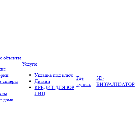
е объекты
Услуги
кие
ории
Укладка под ключ
Где
3D-
и скверы
Дизайн
купить
ВИЗУАЛИЗАТОР
КРЕДИТ ДЛЯ ЮР
ксы
ЛИЦ
е дома