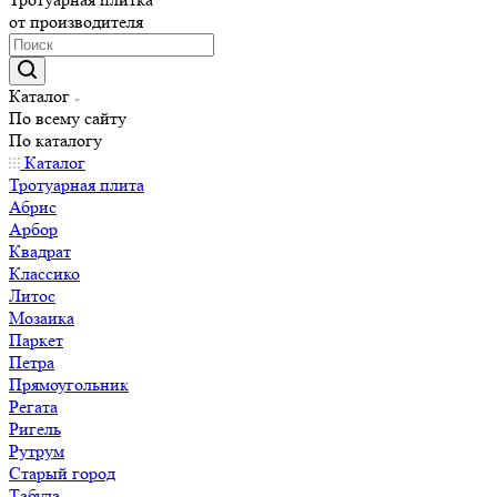
от производителя
Каталог
По всему сайту
По каталогу
Каталог
Тротуарная плита
Абрис
Арбор
Квадрат
Классико
Литос
Мозаика
Паркет
Петра
Прямоугольник
Регата
Ригель
Рутрум
Старый город
Табула