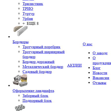
Трилистник
ТРИО
Туртур
Урбан
+ ЕЩЕ 8
Бордюры
О нас
Тротуарный поребрик
Тротуарный шарнирный
О заводе
бордюр
О
Бордюр дорожный
продукци
АКЦИИ
Металлический бордюр
Блог
Садовый бордюр
Новости
Вакансии
Отзывы
Оформление ландшафта
Заборный блок
Подпорный блок