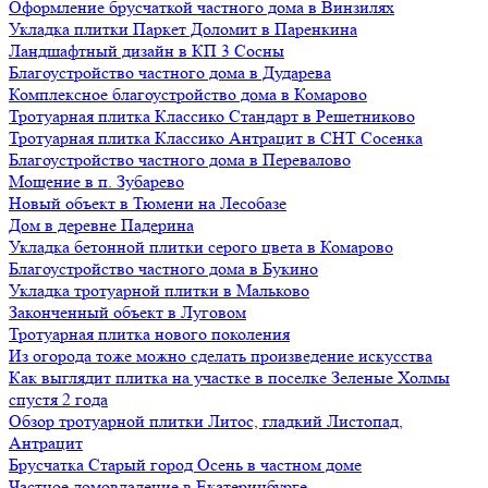
Оформление брусчаткой частного дома в Винзилях
Укладка плитки Паркет Доломит в Паренкина
Ландшафтный дизайн в КП 3 Сосны
Благоустройство частного дома в Дударева
Комплексное благоустройство дома в Комарово
Тротуарная плитка Классико Стандарт в Решетниково
Тротуарная плитка Классико Антрацит в СНТ Сосенка
Благоустройство частного дома в Перевалово
Мощение в п. Зубарево
Новый объект в Тюмени на Лесобазе
Дом в деревне Падерина
Укладка бетонной плитки серого цвета в Комарово
Благоустройство частного дома в Букино
Укладка тротуарной плитки в Мальково
Законченный объект в Луговом
Тротуарная плитка нового поколения
Из огорода тоже можно сделать произведение искусства
Как выглядит плитка на участке в поселке Зеленые Холмы
спустя 2 года
Обзор тротуарной плитки Литос, гладкий Листопад,
Антрацит
Брусчатка Старый город Осень в частном доме
Частное домовладение в Екатеринбурге