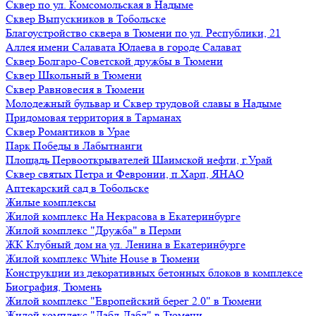
Сквер по ул. Комсомольская в Надыме
Сквер Выпускников в Тобольске
Благоустройство сквера в Тюмени по ул. Республики, 21
Аллея имени Салавата Юлаева в городе Салават
Сквер Болгаро-Советской дружбы в Тюмени
Сквер Школьный в Тюмени
Сквер Равновесия в Тюмени
Молодежный бульвар и Сквер трудовой славы в Надыме
Придомовая территория в Тарманах
Сквер Романтиков в Урае
Парк Победы в Лабытнанги
Площадь Первооткрывателей Шаимской нефти, г.Урай
Сквер святых Петра и Февронии, п.Харп, ЯНАО
Аптекарский сад в Тобольске
Жилые комплексы
Жилой комплекс На Некрасова в Екатеринбурге
Жилой комплекс "Дружба" в Перми
ЖК Клубный дом на ул. Ленина в Екатеринбурге
Жилой комплекс White House в Тюмени
Конструкции из декоративных бетонных блоков в комплексе
Биография, Тюмень
Жилой комплекс "Европейский берег 2.0" в Тюмени
Жилой комплекс "Дабл-Дабл" в Тюмени