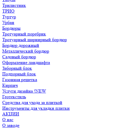
Трилистник
ТРИО
Туртур
Урбан
Бордюры
Тротуарный поребрик
Тротуарный шарнирный бордюр
Бордюр дорожный
Металлический бордюр
Садовый бордюр
Оформление ландшафта
Заборный блок
Подпорный блок
Газонная решетка
Кирпич
Услуги дизайна !NEW
Геотекстиль
Средства для ухода за плиткой
Инструменты для укладки плитки
АКЦИИ
О нас
О заводе