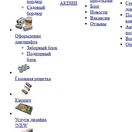
продукции
бордюр
АКЦИИ
Се
Блог
Садовый
до
Новости
бордюр
По
Вакансии
ко
Отзывы
Ан
по
Оформление
Во
ландшафта
Об
Заборный блок
Подпорный
блок
Газонная решетка
Кирпич
Услуги дизайна
!NEW