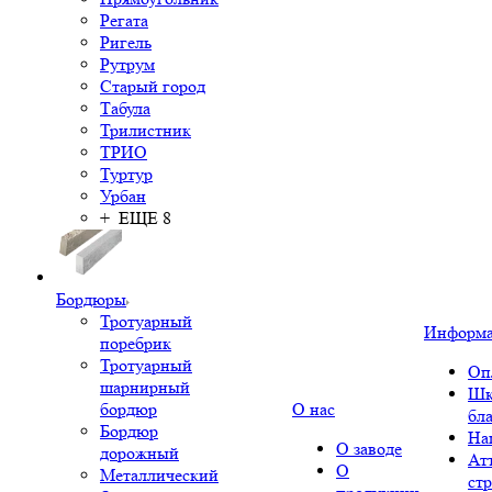
Регата
Ригель
Рутрум
Старый город
Табула
Трилистник
ТРИО
Туртур
Урбан
+ ЕЩЕ 8
Бордюры
Тротуарный
Информ
поребрик
Тротуарный
Оп
шарнирный
Шк
бордюр
О нас
бл
Бордюр
На
О заводе
дорожный
Ат
О
Металлический
ст