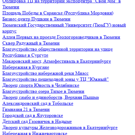
Облицовка ТЦ на территории экспоцентра "Свой дом" в
Тюмени
Площадь Победы в Саранске (Республика Мордовия)
Бизнес-центр Пушкин в Тюмени
Тюменский Государственный Университет (ТюмГУ) новый
корпус
Аллея Первых на проезде Геологоразведчиков в Тюмени
Сквер Радужный в Тюмени
Благоустройство общественной территории на улице
Республике в Сургуте
Макаровский мост, Атмофестиваль в Екатеринбурге
Набережная в Кургане
Благоустройство набережной реки Миасс
Благоустройство пешеходной зоны у ТЦ "Южный"
Дворец спорта Юность в Челябинске
Благоустройство озера Тихое в Тюмени
Дворец самбо и единоборств, Верхняя Пышма
Александровский сад в Тобольске
Гимназия 21 в Тюмени
Городской сад в Ялуторовске
Детский сад Газовичок в Надыме
Дворец культуры Железнодорожников в Екатеринбурге
Набережная в Нижневартовске