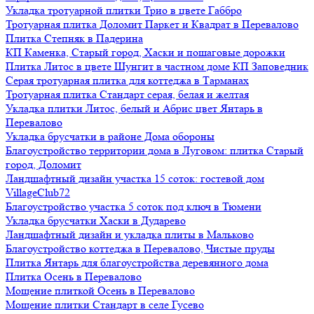
Укладка тротуарной плитки Трио в цвете Габбро
Тротуарная плитка Доломит Паркет и Квадрат в Перевалово
Плитка Степняк в Падерина
КП Каменка, Старый город, Хаски и пошаговые дорожки
Плитка Литос в цвете Шунгит в частном доме КП Заповедник
Серая тротуарная плитка для коттеджа в Тарманах
Тротуарная плитка Стандарт серая, белая и желтая
Укладка плитки Литос, белый и Абрис цвет Янтарь в
Перевалово
Укладка брусчатки в районе Дома обороны
Благоустройство территории дома в Луговом: плитка Старый
город, Доломит
Ландшафтный дизайн участка 15 соток: гостевой дом
VillageClub72
Благоустройство участка 5 соток под ключ в Тюмени
Укладка брусчатки Хаски в Дударево
Ландшафтный дизайн и укладка плиты в Мальково
Благоустройство коттеджа в Перевалово, Чистые пруды
Плитка Янтарь для благоустройства деревянного дома
Плитка Осень в Перевалово
Мощение плиткой Осень в Перевалово
Мощение плитки Стандарт в селе Гусево