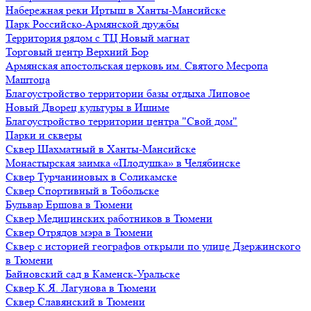
Набережная реки Иртыш в Ханты-Мансийске
Парк Российско-Армянской дружбы
Территория рядом с ТЦ Новый магнат
Торговый центр Верхний Бор
Армянская апостольская церковь им. Святого Месропа
Маштоца
Благоустройство территории базы отдыха Липовое
Нoвый Двoрeц культуры в Ишимe
Благоустройство территории центра "Свой дом"
Парки и скверы
Сквер Шахматный в Ханты-Мансийске
Монастырская заимка «Плодушка» в Челябинске
Сквер Турчаниновых в Соликамске
Сквер Спортивный в Тобольске
Бульвар Ершова в Тюмени
Сквер Медицинских работников в Тюмени
Сквер Отрядов мэра в Тюмени
Сквер с историей географов открыли по улице Дзержинского
в Тюмени
Байновский сад в Каменск-Уральске
Сквер К.Я. Лагунова в Тюмени
Сквер Славянский в Тюмени