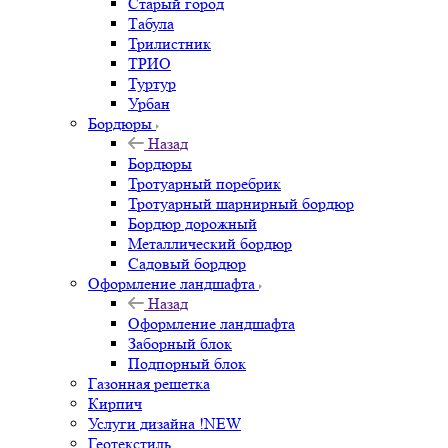
Старый город
Табула
Трилистник
ТРИО
Туртур
Урбан
Бордюры
Назад
Бордюры
Тротуарный поребрик
Тротуарный шарнирный бордюр
Бордюр дорожный
Металлический бордюр
Садовый бордюр
Оформление ландшафта
Назад
Оформление ландшафта
Заборный блок
Подпорный блок
Газонная решетка
Кирпич
Услуги дизайна !NEW
Геотекстиль