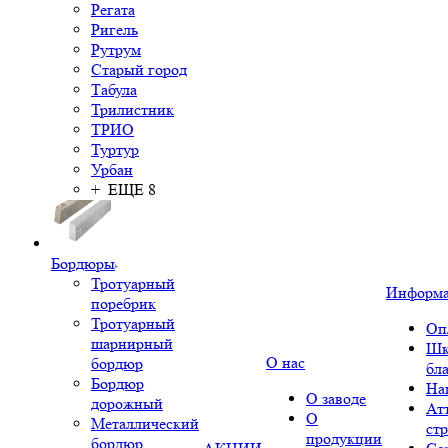
Регата
Ригель
Рутрум
Старый город
Табула
Трилистник
ТРИО
Туртур
Урбан
+ ЕЩЕ 8
Бордюры
Тротуарный
Информ
поребрик
Тротуарный
Оп
шарнирный
Шк
О нас
бордюр
бл
Бордюр
На
О заводе
дорожный
Ат
О
Металлический
ст
продукции
бордюр