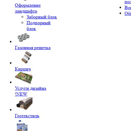
по
Оформление
Во
ландшафта
Об
Заборный блок
Подпорный
блок
Газонная решетка
Кирпич
Услуги дизайна
!NEW
Геотекстиль