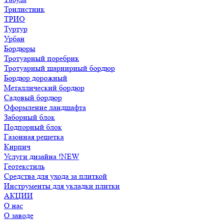
Трилистник
ТРИО
Туртур
Урбан
Бордюры
Тротуарный поребрик
Тротуарный шарнирный бордюр
Бордюр дорожный
Металлический бордюр
Садовый бордюр
Оформление ландшафта
Заборный блок
Подпорный блок
Газонная решетка
Кирпич
Услуги дизайна !NEW
Геотекстиль
Средства для ухода за плиткой
Инструменты для укладки плитки
АКЦИИ
О нас
О заводе