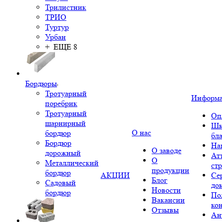
Трилистник
ТРИО
Туртур
Урбан
+ ЕЩЕ 8
Бордюры
Тротуарный
Информ
поребрик
Тротуарный
Оп
шарнирный
Шк
О нас
бордюр
бл
Бордюр
На
О заводе
дорожный
Ат
О
Металлический
ст
продукции
бордюр
АКЦИИ
Се
Блог
Садовый
до
Новости
бордюр
По
Вакансии
ко
Отзывы
Ан