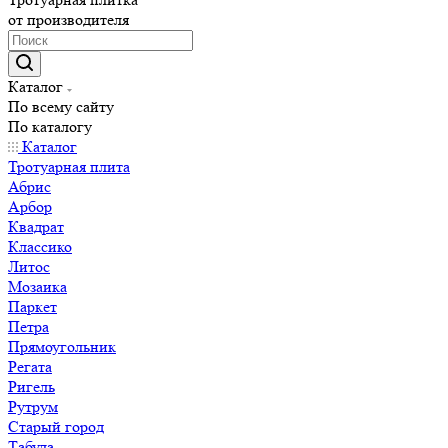
от производителя
Каталог
По всему сайту
По каталогу
Каталог
Тротуарная плита
Абрис
Арбор
Квадрат
Классико
Литос
Мозаика
Паркет
Петра
Прямоугольник
Регата
Ригель
Рутрум
Старый город
Табула