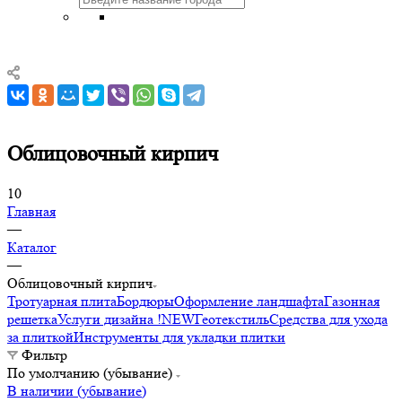
Облицовочный кирпич
10
Главная
—
Каталог
—
Облицовочный кирпич
Тротуарная плита
Бордюры
Оформление ландшафта
Газонная
решетка
Услуги дизайна !NEW
Геотекстиль
Средства для ухода
за плиткой
Инструменты для укладки плитки
Фильтр
По умолчанию (убывание)
В наличии (убывание)