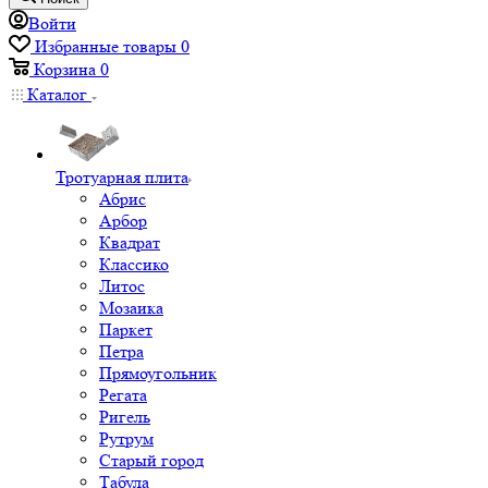
Войти
Избранные товары
0
Корзина
0
Каталог
Тротуарная плита
Абрис
Арбор
Квадрат
Классико
Литос
Мозаика
Паркет
Петра
Прямоугольник
Регата
Ригель
Рутрум
Старый город
Табула