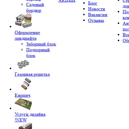
АКЦИИ
Се
Блог
Садовый
до
Новости
бордюр
По
Вакансии
ко
Отзывы
Ан
по
Оформление
Во
ландшафта
Об
Заборный блок
Подпорный
блок
Газонная решетка
Кирпич
Услуги дизайна
!NEW