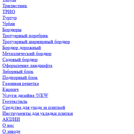
Трилистник
ТРИО
Туртур
Урбан
Бордюры
Тротуарный поребрик
Тротуарный шарнирный бордюр
Бордюр дорожный
Металлический бордюр
Садовый бордюр
Оформление ландшафта
Заборный блок
Подпорный блок
Газонная решетка
Кирпич
Услуги дизайна !NEW
Геотекстиль
Средства для ухода за плиткой
Инструменты для укладки плитки
АКЦИИ
О нас
О заводе