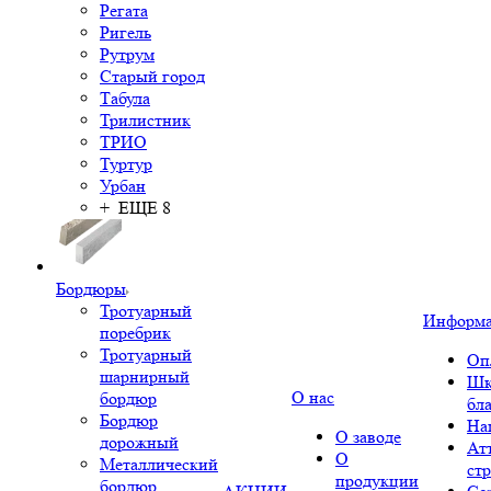
Регата
Ригель
Рутрум
Старый город
Табула
Трилистник
ТРИО
Туртур
Урбан
+ ЕЩЕ 8
Бордюры
Тротуарный
Информ
поребрик
Тротуарный
Оп
шарнирный
Шк
О нас
бордюр
бл
Бордюр
На
О заводе
дорожный
Ат
О
Металлический
ст
продукции
бордюр