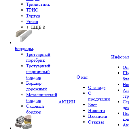
Трилистник
ТРИО
Туртур
Урбан
+ ЕЩЕ 8
Бордюры
Тротуарный
Информ
поребрик
Тротуарный
Оп
шарнирный
Шк
О нас
бордюр
бл
Бордюр
На
О заводе
дорожный
Ат
О
Металлический
ст
продукции
бордюр
АКЦИИ
Се
Блог
Садовый
до
Новости
бордюр
По
Вакансии
ко
Отзывы
Ан