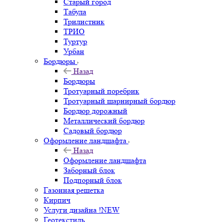
Старый город
Табула
Трилистник
ТРИО
Туртур
Урбан
Бордюры
Назад
Бордюры
Тротуарный поребрик
Тротуарный шарнирный бордюр
Бордюр дорожный
Металлический бордюр
Садовый бордюр
Оформление ландшафта
Назад
Оформление ландшафта
Заборный блок
Подпорный блок
Газонная решетка
Кирпич
Услуги дизайна !NEW
Геотекстиль