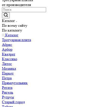
от производителя
Каталог
По всему сайту
По каталогу
Каталог
Тротуарная плита
Абрис
Арбор
Квадрат
Классико
Литос
Мозаика
Паркет
Петра
Прямоугольник
Регата
Ригель
Рутрум
Старый город
Табула