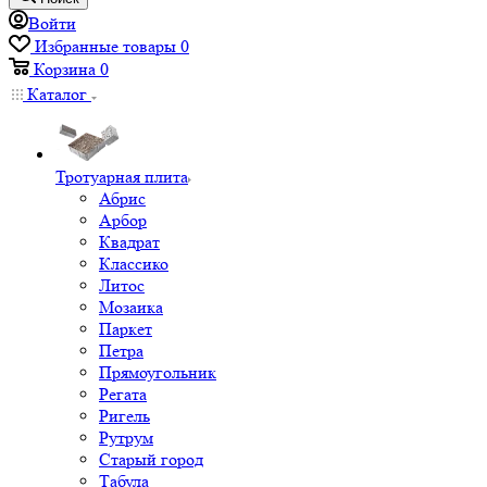
Войти
Избранные товары
0
Корзина
0
Каталог
Тротуарная плита
Абрис
Арбор
Квадрат
Классико
Литос
Мозаика
Паркет
Петра
Прямоугольник
Регата
Ригель
Рутрум
Старый город
Табула