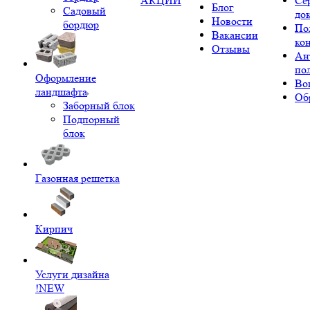
АКЦИИ
Се
Блог
Садовый
до
Новости
бордюр
По
Вакансии
ко
Отзывы
Ан
по
Оформление
Во
ландшафта
Об
Заборный блок
Подпорный
блок
Газонная решетка
Кирпич
Услуги дизайна
!NEW