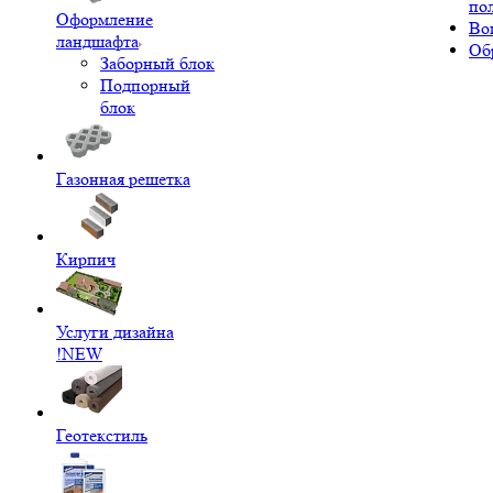
по
Оформление
Во
ландшафта
Об
Заборный блок
Подпорный
блок
Газонная решетка
Кирпич
Услуги дизайна
!NEW
Геотекстиль