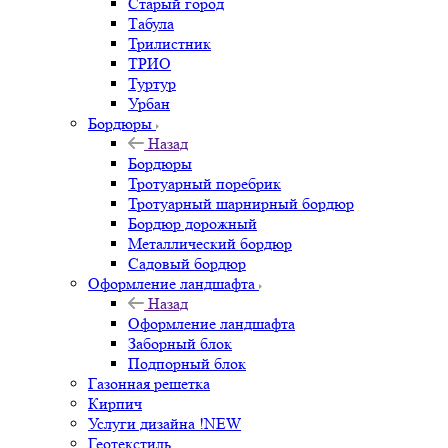
Старый город
Табула
Трилистник
ТРИО
Туртур
Урбан
Бордюры
Назад
Бордюры
Тротуарный поребрик
Тротуарный шарнирный бордюр
Бордюр дорожный
Металлический бордюр
Садовый бордюр
Оформление ландшафта
Назад
Оформление ландшафта
Заборный блок
Подпорный блок
Газонная решетка
Кирпич
Услуги дизайна !NEW
Геотекстиль