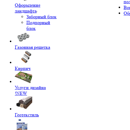
по
Оформление
Во
ландшафта
Об
Заборный блок
Подпорный
блок
Газонная решетка
Кирпич
Услуги дизайна
!NEW
Геотекстиль