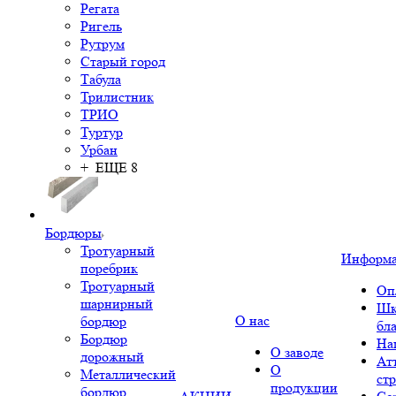
Регата
Ригель
Рутрум
Старый город
Табула
Трилистник
ТРИО
Туртур
Урбан
+ ЕЩЕ 8
Бордюры
Тротуарный
Информ
поребрик
Тротуарный
Оп
шарнирный
Шк
О нас
бордюр
бл
Бордюр
На
О заводе
дорожный
Ат
О
Металлический
ст
продукции
бордюр