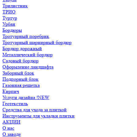
Трилистник
ТРИО
Туртур
Урбан
Бордюры
Тротуарный поребрик
Тротуарный шарнирный бордюр
Бордюр дорожный
Металлический бордюр
Садовый бордюр
Оформление ландшафта
Заборный блок
Подпорный блок
Газонная решетка
Кирпич
Услуги дизайна !NEW
Геотекстиль
Средства для ухода за плиткой
Инструменты для укладки плитки
АКЦИИ
О нас
О заводе