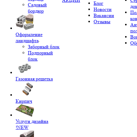
АКЦИИ
Се
Блог
Садовый
до
Новости
бордюр
По
Вакансии
ко
Отзывы
Ан
по
Оформление
Во
ландшафта
Об
Заборный блок
Подпорный
блок
Газонная решетка
Кирпич
Услуги дизайна
!NEW