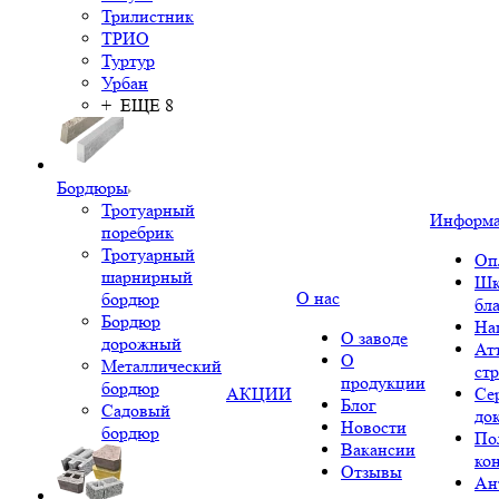
Трилистник
ТРИО
Туртур
Урбан
+ ЕЩЕ 8
Бордюры
Тротуарный
Информ
поребрик
Тротуарный
Оп
шарнирный
Шк
О нас
бордюр
бл
Бордюр
На
О заводе
дорожный
Ат
О
Металлический
ст
продукции
бордюр
АКЦИИ
Се
Блог
Садовый
до
Новости
бордюр
По
Вакансии
ко
Отзывы
Ан