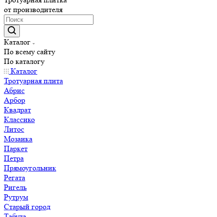
от производителя
Каталог
По всему сайту
По каталогу
Каталог
Тротуарная плита
Абрис
Арбор
Квадрат
Классико
Литос
Мозаика
Паркет
Петра
Прямоугольник
Регата
Ригель
Рутрум
Старый город
Табула