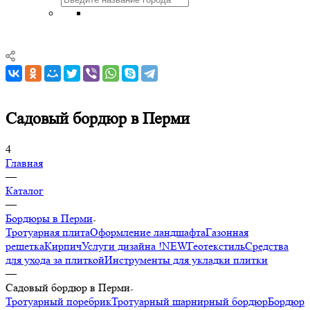
Садовый бордюр в Перми
4
Главная
—
Каталог
—
Бордюры в Перми
Тротуарная плита
Оформление ландшафта
Газонная
решетка
Кирпич
Услуги дизайна !NEW
Геотекстиль
Средства
для ухода за плиткой
Инструменты для укладки плитки
—
Садовый бордюр в Перми
Тротуарный поребрик
Тротуарный шарнирный бордюр
Бордюр