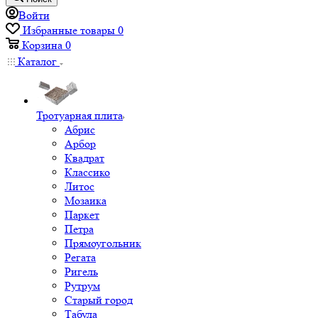
Войти
Избранные товары
0
Корзина
0
Каталог
Тротуарная плита
Абрис
Арбор
Квадрат
Классико
Литос
Мозаика
Паркет
Петра
Прямоугольник
Регата
Ригель
Рутрум
Старый город
Табула