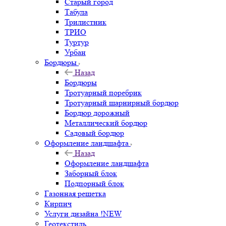
Старый город
Табула
Трилистник
ТРИО
Туртур
Урбан
Бордюры
Назад
Бордюры
Тротуарный поребрик
Тротуарный шарнирный бордюр
Бордюр дорожный
Металлический бордюр
Садовый бордюр
Оформление ландшафта
Назад
Оформление ландшафта
Заборный блок
Подпорный блок
Газонная решетка
Кирпич
Услуги дизайна !NEW
Геотекстиль