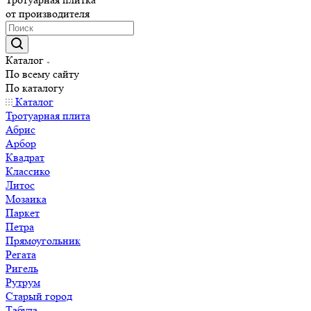
от производителя
Каталог
По всему сайту
По каталогу
Каталог
Тротуарная плита
Абрис
Арбор
Квадрат
Классико
Литос
Мозаика
Паркет
Петра
Прямоугольник
Регата
Ригель
Рутрум
Старый город
Табула