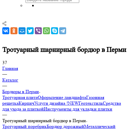
Тротуарный шарнирный бордюр в Перми
37
Главная
—
Каталог
—
Бордюры в Перми
Тротуарная плита
Оформление ландшафта
Газонная
решетка
Кирпич
Услуги дизайна !NEW
Геотекстиль
Средства
для ухода за плиткой
Инструменты для укладки плитки
—
Тротуарный шарнирный бордюр в Перми
Тротуарный поребрик
Бордюр дорожный
Металлический