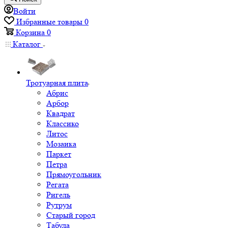
Войти
Избранные товары
0
Корзина
0
Каталог
Тротуарная плита
Абрис
Арбор
Квадрат
Классико
Литос
Мозаика
Паркет
Петра
Прямоугольник
Регата
Ригель
Рутрум
Старый город
Табула