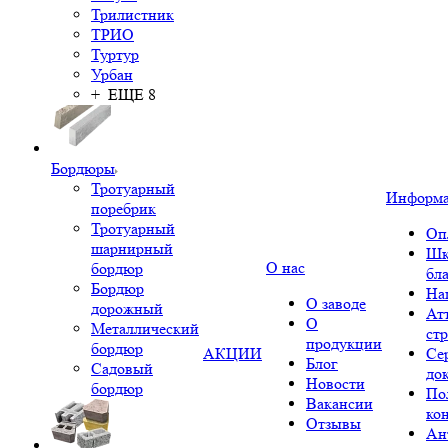
Трилистник
ТРИО
Туртур
Урбан
+ ЕЩЕ 8
Бордюры
Тротуарный
Информ
поребрик
Тротуарный
Оп
шарнирный
Шк
О нас
бордюр
бл
Бордюр
На
О заводе
дорожный
Ат
О
Металлический
ст
продукции
бордюр
АКЦИИ
Се
Блог
Садовый
до
Новости
бордюр
По
Вакансии
ко
Отзывы
Ан