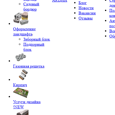
АКЦИИ
Се
Блог
Садовый
до
Новости
бордюр
По
Вакансии
ко
Отзывы
Ан
по
Оформление
Во
ландшафта
Об
Заборный блок
Подпорный
блок
Газонная решетка
Кирпич
Услуги дизайна
!NEW