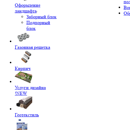
по
Оформление
Во
ландшафта
Об
Заборный блок
Подпорный
блок
Газонная решетка
Кирпич
Услуги дизайна
!NEW
Геотекстиль