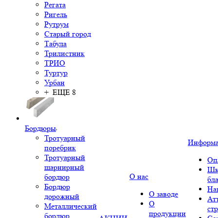
Регата
Ригель
Рутрум
Старый город
Табула
Трилистник
ТРИО
Туртур
Урбан
+ ЕЩЕ 8
Бордюры
Тротуарный
Информ
поребрик
Тротуарный
Оп
шарнирный
Шк
О нас
бордюр
бл
Бордюр
На
О заводе
дорожный
Ат
О
Металлический
ст
продукции
бордюр