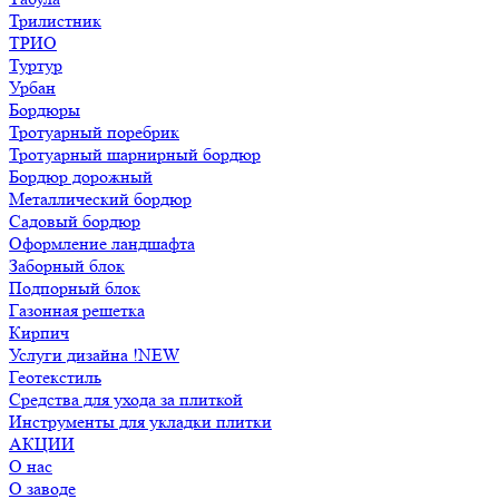
Трилистник
ТРИО
Туртур
Урбан
Бордюры
Тротуарный поребрик
Тротуарный шарнирный бордюр
Бордюр дорожный
Металлический бордюр
Садовый бордюр
Оформление ландшафта
Заборный блок
Подпорный блок
Газонная решетка
Кирпич
Услуги дизайна !NEW
Геотекстиль
Средства для ухода за плиткой
Инструменты для укладки плитки
АКЦИИ
О нас
О заводе