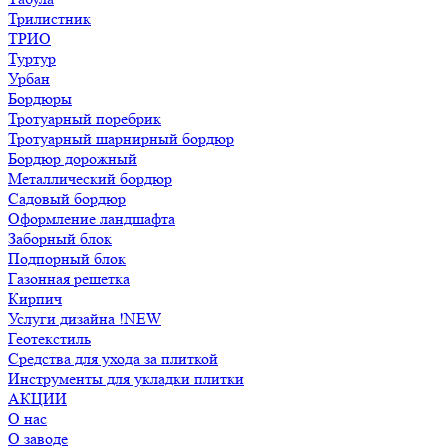
Трилистник
ТРИО
Туртур
Урбан
Бордюры
Тротуарный поребрик
Тротуарный шарнирный бордюр
Бордюр дорожный
Металлический бордюр
Садовый бордюр
Оформление ландшафта
Заборный блок
Подпорный блок
Газонная решетка
Кирпич
Услуги дизайна !NEW
Геотекстиль
Средства для ухода за плиткой
Инструменты для укладки плитки
АКЦИИ
О нас
О заводе