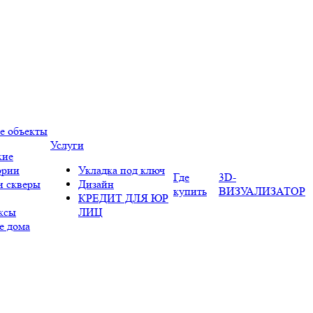
е объекты
Услуги
кие
ории
Укладка под ключ
Где
3D-
и скверы
Дизайн
купить
ВИЗУАЛИЗАТОР
КРЕДИТ ДЛЯ ЮР
ксы
ЛИЦ
е дома