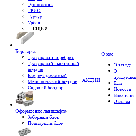
Трилистник
ТРИО
Туртур
Урбан
+ ЕЩЕ 8
Бордюры
О нас
Тротуарный поребрик
Тротуарный шарнирный
О заводе
бордюр
О
Бордюр дорожный
продукци
АКЦИИ
Металлический бордюр
Блог
Садовый бордюр
Новости
Вакансии
Отзывы
Оформление ландшафта
Заборный блок
Подпорный блок