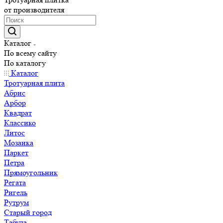
от производителя
Каталог
По всему сайту
По каталогу
Каталог
Тротуарная плита
Абрис
Арбор
Квадрат
Классико
Литос
Мозаика
Паркет
Петра
Прямоугольник
Регата
Ригель
Рутрум
Старый город
Табула