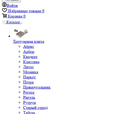
Войти
Избранные товары
0
Корзина
0
Каталог
Тротуарная плита
Абрис
Арбор
Квадрат
Классико
Литос
Мозаика
Паркет
Петра
Прямоугольник
Регата
Ригель
Рутрум
Старый город
Табула