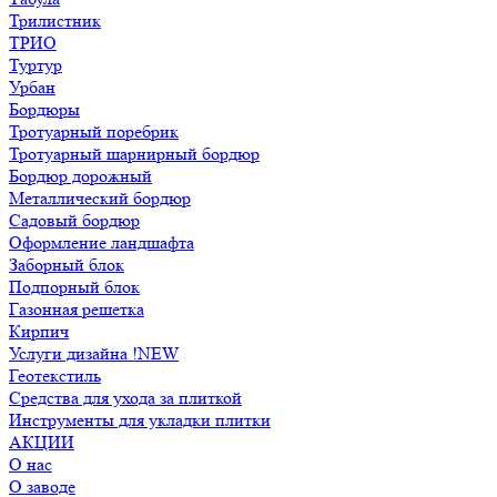
Трилистник
ТРИО
Туртур
Урбан
Бордюры
Тротуарный поребрик
Тротуарный шарнирный бордюр
Бордюр дорожный
Металлический бордюр
Садовый бордюр
Оформление ландшафта
Заборный блок
Подпорный блок
Газонная решетка
Кирпич
Услуги дизайна !NEW
Геотекстиль
Средства для ухода за плиткой
Инструменты для укладки плитки
АКЦИИ
О нас
О заводе