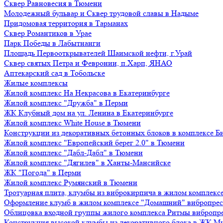
Сквер Равновесия в Тюмени
Молодежный бульвар и Сквер трудовой славы в Надыме
Придомовая территория в Тарманах
Сквер Романтиков в Урае
Парк Победы в Лабытнанги
Площадь Первооткрывателей Шаимской нефти, г.Урай
Сквер святых Петра и Февронии, п.Харп, ЯНАО
Аптекарский сад в Тобольске
Жилые комплексы
Жилой комплекс На Некрасова в Екатеринбурге
Жилой комплекс "Дружба" в Перми
ЖК Клубный дом на ул. Ленина в Екатеринбурге
Жилой комплекс White House в Тюмени
Конструкции из декоративных бетонных блоков в комплексе Б
Жилой комплекс "Европейский берег 2.0" в Тюмени
Жилой комплекс "Дабл-Дабл" в Тюмени
Жилой комплекс "Дягилев" в Ханты-Мансийске
ЖК "Погода" в Перми
Жилой комплекс Румянский в Тюмени
Тротуарная плита, клумбы из виброкирпича в жилом комплекс
Оформление клумб в жилом комплексе "Домашний" вибропре
Облицовка входной группы жилого комплекса Ритмы вибропр
Конструкция высокой клумбы из декоративного блока в ЖК М