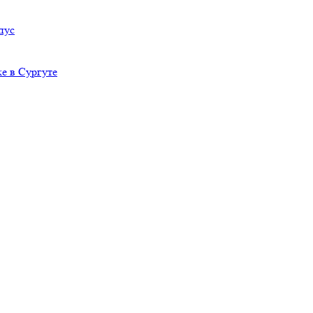
пус
е в Сургуте