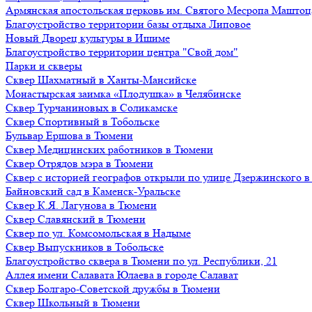
Армянская апостольская церковь им. Святого Месропа Маштоц
Благоустройство территории базы отдыха Липовое
Нoвый Двoрeц культуры в Ишимe
Благоустройство территории центра "Свой дом"
Парки и скверы
Сквер Шахматный в Ханты-Мансийске
Монастырская заимка «Плодушка» в Челябинске
Сквер Турчаниновых в Соликамске
Сквер Спортивный в Тобольске
Бульвар Ершова в Тюмени
Сквер Медицинских работников в Тюмени
Сквер Отрядов мэра в Тюмени
Сквер с историей географов открыли по улице Дзержинского 
Байновский сад в Каменск-Уральске
Сквер К.Я. Лагунова в Тюмени
Сквер Славянский в Тюмени
Сквер по ул. Комсомольская в Надыме
Сквер Выпускников в Тобольске
Благоустройство сквера в Тюмени по ул. Республики, 21
Аллея имени Салавата Юлаева в городе Салават
Сквер Болгаро-Советской дружбы в Тюмени
Сквер Школьный в Тюмени