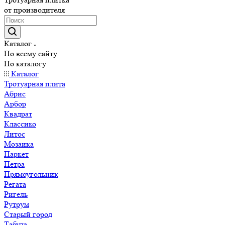
от производителя
Каталог
По всему сайту
По каталогу
Каталог
Тротуарная плита
Абрис
Арбор
Квадрат
Классико
Литос
Мозаика
Паркет
Петра
Прямоугольник
Регата
Ригель
Рутрум
Старый город
Табула