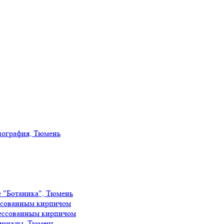
иография, Тюмень
е "Ботаника", Тюмень
ссованным кирпичом
ессованным кирпичом
ириады, Тюмень