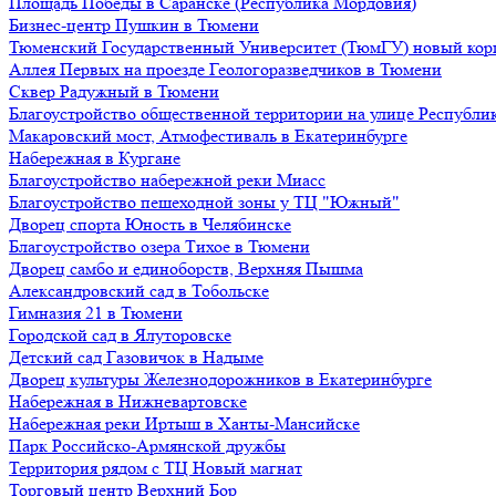
Площадь Победы в Саранске (Республика Мордовия)
Бизнес-центр Пушкин в Тюмени
Тюменский Государственный Университет (ТюмГУ) новый кор
Аллея Первых на проезде Геологоразведчиков в Тюмени
Сквер Радужный в Тюмени
Благоустройство общественной территории на улице Республик
Макаровский мост, Атмофестиваль в Екатеринбурге
Набережная в Кургане
Благоустройство набережной реки Миасс
Благоустройство пешеходной зоны у ТЦ "Южный"
Дворец спорта Юность в Челябинске
Благоустройство озера Тихое в Тюмени
Дворец самбо и единоборств, Верхняя Пышма
Александровский сад в Тобольске
Гимназия 21 в Тюмени
Городской сад в Ялуторовске
Детский сад Газовичок в Надыме
Дворец культуры Железнодорожников в Екатеринбурге
Набережная в Нижневартовске
Набережная реки Иртыш в Ханты-Мансийске
Парк Российско-Армянской дружбы
Территория рядом с ТЦ Новый магнат
Торговый центр Верхний Бор