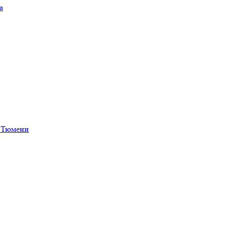
а
в Тюмени