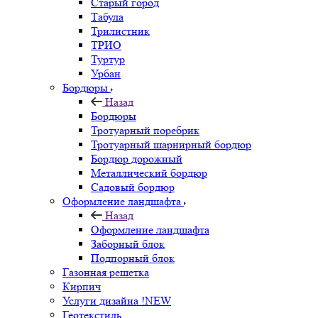
Старый город
Табула
Трилистник
ТРИО
Туртур
Урбан
Бордюры
Назад
Бордюры
Тротуарный поребрик
Тротуарный шарнирный бордюр
Бордюр дорожный
Металлический бордюр
Садовый бордюр
Оформление ландшафта
Назад
Оформление ландшафта
Заборный блок
Подпорный блок
Газонная решетка
Кирпич
Услуги дизайна !NEW
Геотекстиль