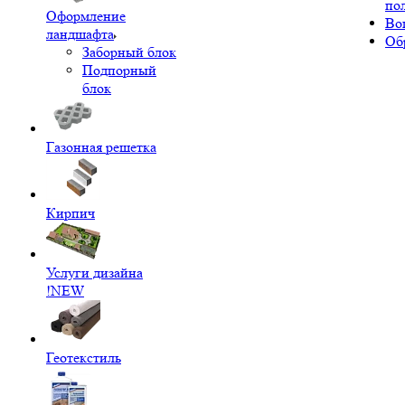
по
Оформление
Во
ландшафта
Об
Заборный блок
Подпорный
блок
Газонная решетка
Кирпич
Услуги дизайна
!NEW
Геотекстиль