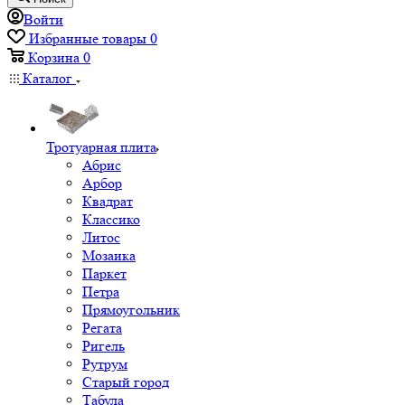
Войти
Избранные товары
0
Корзина
0
Каталог
Тротуарная плита
Абрис
Арбор
Квадрат
Классико
Литос
Мозаика
Паркет
Петра
Прямоугольник
Регата
Ригель
Рутрум
Старый город
Табула