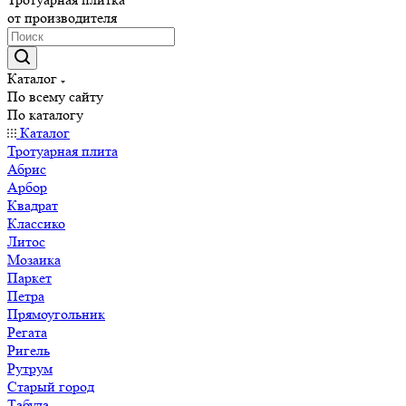
от производителя
Каталог
По всему сайту
По каталогу
Каталог
Тротуарная плита
Абрис
Арбор
Квадрат
Классико
Литос
Мозаика
Паркет
Петра
Прямоугольник
Регата
Ригель
Рутрум
Старый город
Табула