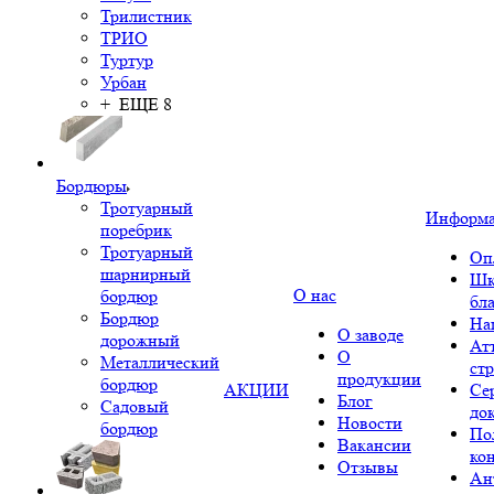
Трилистник
ТРИО
Туртур
Урбан
+ ЕЩЕ 8
Бордюры
Тротуарный
Информ
поребрик
Тротуарный
Оп
шарнирный
Шк
О нас
бордюр
бл
Бордюр
На
О заводе
дорожный
Ат
О
Металлический
ст
продукции
бордюр
АКЦИИ
Се
Блог
Садовый
до
Новости
бордюр
По
Вакансии
ко
Отзывы
Ан