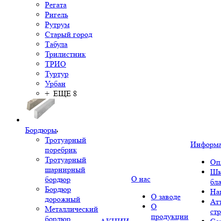
Регата
Ригель
Рутрум
Старый город
Табула
Трилистник
ТРИО
Туртур
Урбан
+ ЕЩЕ 8
Бордюры
Тротуарный
Информ
поребрик
Тротуарный
Оп
шарнирный
Шк
О нас
бордюр
бл
Бордюр
На
О заводе
дорожный
Ат
О
Металлический
ст
продукции
бордюр