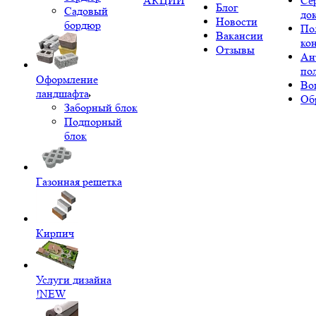
АКЦИИ
Се
Блог
Садовый
до
Новости
бордюр
По
Вакансии
ко
Отзывы
Ан
по
Оформление
Во
ландшафта
Об
Заборный блок
Подпорный
блок
Газонная решетка
Кирпич
Услуги дизайна
!NEW