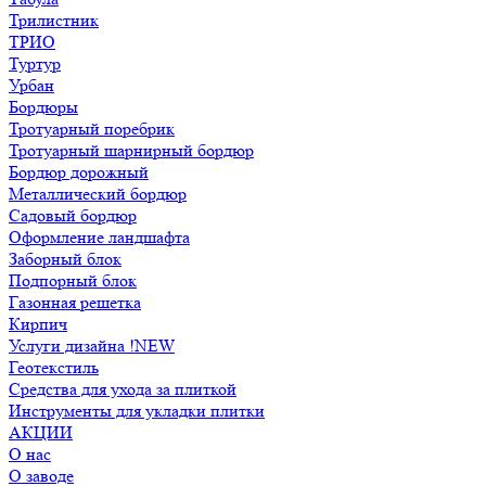
Трилистник
ТРИО
Туртур
Урбан
Бордюры
Тротуарный поребрик
Тротуарный шарнирный бордюр
Бордюр дорожный
Металлический бордюр
Садовый бордюр
Оформление ландшафта
Заборный блок
Подпорный блок
Газонная решетка
Кирпич
Услуги дизайна !NEW
Геотекстиль
Средства для ухода за плиткой
Инструменты для укладки плитки
АКЦИИ
О нас
О заводе