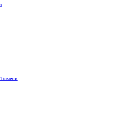
а
в Тюмени