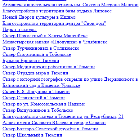
Армянская апостольская церковь им. Святого Месропа Маштоц
Благоустройство территории базы отдыха Липовое
Нoвый Двoрeц культуры в Ишимe
Благоустройство территории центра "Свой дом"
Парки и скверы
Сквер Шахматный в Ханты-Мансийске
Монастырская заимка «Плодушка» в Челябинске
Сквер Турчаниновых в Соликамске
Сквер Спортивный в Тобольске
Бульвар Ершова в Тюмени
Сквер Медицинских работников в Тюмени
Сквер Отрядов мэра в Тюмени
Сквер с историей географов открыли по улице Дзержинского 
Байновский сад в Каменск-Уральске
Сквер К.Я. Лагунова в Тюмени
Сквер Славянский в Тюмени
Сквер по ул. Комсомольская в Надыме
Сквер Выпускников в Тобольске
Благоустройство сквера в Тюмени по ул. Республики, 21
Аллея имени Салавата Юлаева в городе Салават
Сквер Болгаро-Советской дружбы в Тюмени
Сквер Школьный в Тюмени