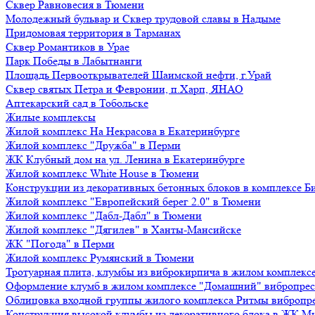
Сквер Равновесия в Тюмени
Молодежный бульвар и Сквер трудовой славы в Надыме
Придомовая территория в Тарманах
Сквер Романтиков в Урае
Парк Победы в Лабытнанги
Площадь Первооткрывателей Шаимской нефти, г.Урай
Сквер святых Петра и Февронии, п.Харп, ЯНАО
Аптекарский сад в Тобольске
Жилые комплексы
Жилой комплекс На Некрасова в Екатеринбурге
Жилой комплекс "Дружба" в Перми
ЖК Клубный дом на ул. Ленина в Екатеринбурге
Жилой комплекс White House в Тюмени
Конструкции из декоративных бетонных блоков в комплексе Б
Жилой комплекс "Европейский берег 2.0" в Тюмени
Жилой комплекс "Дабл-Дабл" в Тюмени
Жилой комплекс "Дягилев" в Ханты-Мансийске
ЖК "Погода" в Перми
Жилой комплекс Румянский в Тюмени
Тротуарная плита, клумбы из виброкирпича в жилом комплекс
Оформление клумб в жилом комплексе "Домашний" вибропре
Облицовка входной группы жилого комплекса Ритмы вибропр
Конструкция высокой клумбы из декоративного блока в ЖК М