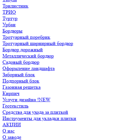
Трилистник
ТРИО
Туртур
Урбан
Бордюры
Тротуарный поребрик
Тротуарный шарнирный бордюр
Бордюр дорожный
Металлический бордюр
Садовый бордюр
Оформление ландшафта
Заборный блок
Подпорный блок
Газонная решетка
Кирпич
Услуги дизайна !NEW
Геотекстиль
Средства для ухода за плиткой
Инструменты для укладки плитки
АКЦИИ
О нас
О заводе