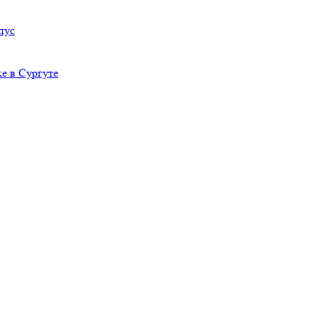
пус
е в Сургуте