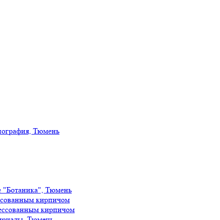
иография, Тюмень
е "Ботаника", Тюмень
ссованным кирпичом
ессованным кирпичом
ириады, Тюмень