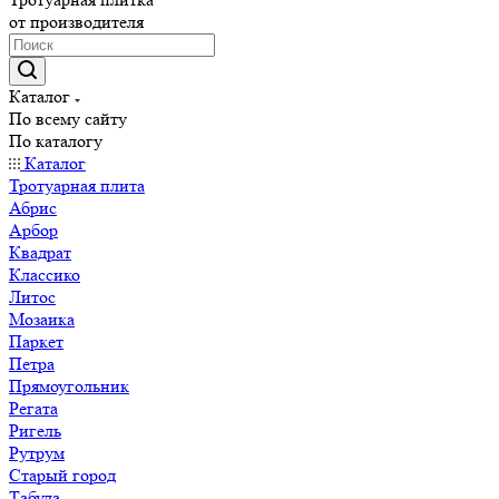
от производителя
Каталог
По всему сайту
По каталогу
Каталог
Тротуарная плита
Абрис
Арбор
Квадрат
Классико
Литос
Мозаика
Паркет
Петра
Прямоугольник
Регата
Ригель
Рутрум
Старый город
Табула