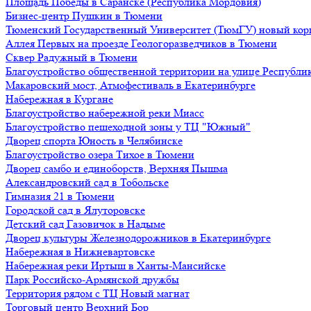
Площадь Победы в Саранске (Республика Мордовия)
Бизнес-центр Пушкин в Тюмени
Тюменский Государственный Университет (ТюмГУ) новый кор
Аллея Первых на проезде Геологоразведчиков в Тюмени
Сквер Радужный в Тюмени
Благоустройство общественной территории на улице Республик
Макаровский мост, Атмофестиваль в Екатеринбурге
Набережная в Кургане
Благоустройство набережной реки Миасс
Благоустройство пешеходной зоны у ТЦ "Южный"
Дворец спорта Юность в Челябинске
Благоустройство озера Тихое в Тюмени
Дворец самбо и единоборств, Верхняя Пышма
Александровский сад в Тобольске
Гимназия 21 в Тюмени
Городской сад в Ялуторовске
Детский сад Газовичок в Надыме
Дворец культуры Железнодорожников в Екатеринбурге
Набережная в Нижневартовске
Набережная реки Иртыш в Ханты-Мансийске
Парк Российско-Армянской дружбы
Территория рядом с ТЦ Новый магнат
Торговый центр Верхний Бор