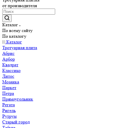
от производителя
Каталог
По всему сайту
По каталогу
Каталог
Тротуарная плита
Абрис
Арбор
Квадрат
Классико
Литос
Мозаика
Паркет
Петра
Прямоугольник
Регата
Ригель
Рутрум
Старый город
Табула