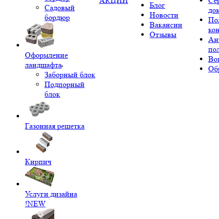
АКЦИИ
Се
Блог
Садовый
до
Новости
бордюр
По
Вакансии
ко
Отзывы
Ан
по
Оформление
Во
ландшафта
Об
Заборный блок
Подпорный
блок
Газонная решетка
Кирпич
Услуги дизайна
!NEW