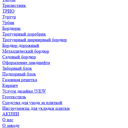
Трилистник
ТРИО
Туртур
Урбан
Бордюры
Тротуарный поребрик
Тротуарный шарнирный бордюр
Бордюр дорожный
Металлический бордюр
Садовый бордюр
Оформление ландшафта
Заборный блок
Подпорный блок
Газонная решетка
Кирпич
Услуги дизайна !NEW
Геотекстиль
Средства для ухода за плиткой
Инструменты для укладки плитки
АКЦИИ
О нас
О заводе