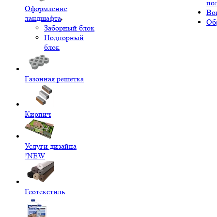
по
Оформление
Во
ландшафта
Об
Заборный блок
Подпорный
блок
Газонная решетка
Кирпич
Услуги дизайна
!NEW
Геотекстиль