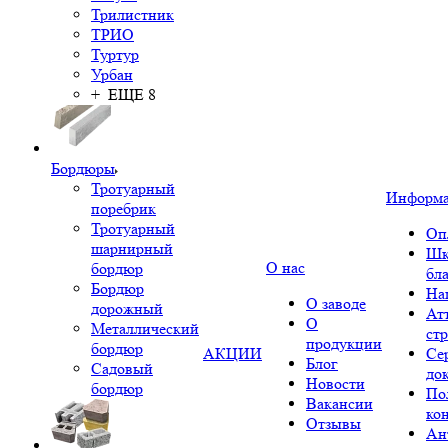
Трилистник
ТРИО
Туртур
Урбан
+ ЕЩЕ 8
Бордюры
Тротуарный
Информ
поребрик
Тротуарный
Оп
шарнирный
Шк
О нас
бордюр
бл
Бордюр
На
О заводе
дорожный
Ат
О
Металлический
ст
продукции
бордюр
АКЦИИ
Се
Блог
Садовый
до
Новости
бордюр
По
Вакансии
ко
Отзывы
Ан