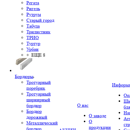
Регата
Ригель
Рутрум
Старый город
Табула
Трилистник
ТРИО
Туртур
Урбан
+ ЕЩЕ 8
Бордюры
Тротуарный
Информ
поребрик
Тротуарный
Оп
шарнирный
Шк
О нас
бордюр
бл
Бордюр
На
О заводе
дорожный
Ат
О
Металлический
ст
продукции
бордюр