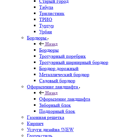
Старый город
Табула
Трилистник
ТРИО
Туртур
Урбан
Бордюры
Назад
Бордюры
Тротуарный поребрик
Тротуарный шарнирный бордюр
Бордюр дорожный
Металлический бордюр
Садовый бордюр
Оформление ландшафта
Назад
Оформление ландшафта
Заборный блок
Подпорный блок
Газонная решетка
Кирпич
Услуги дизайна !NEW
Геотекстиль