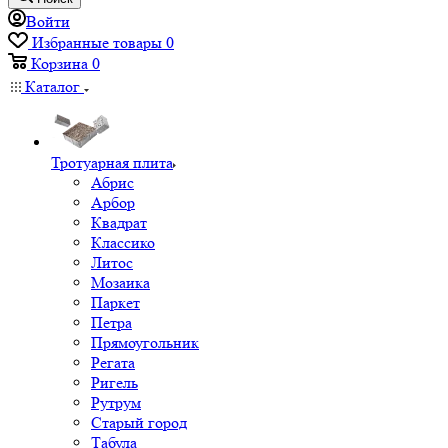
Войти
Избранные товары
0
Корзина
0
Каталог
Тротуарная плита
Абрис
Арбор
Квадрат
Классико
Литос
Мозаика
Паркет
Петра
Прямоугольник
Регата
Ригель
Рутрум
Старый город
Табула