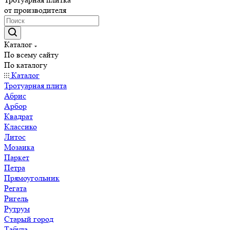
от производителя
Каталог
По всему сайту
По каталогу
Каталог
Тротуарная плита
Абрис
Арбор
Квадрат
Классико
Литос
Мозаика
Паркет
Петра
Прямоугольник
Регата
Ригель
Рутрум
Старый город
Табула