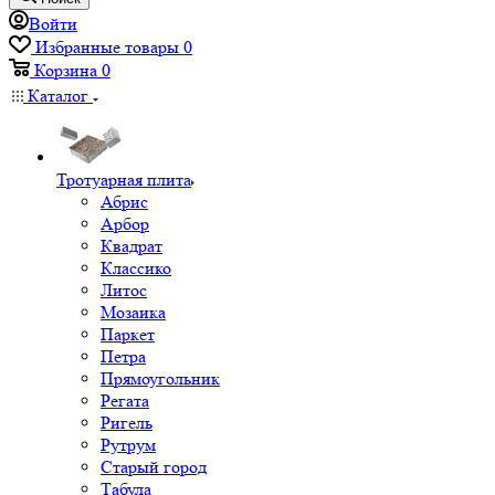
Войти
Избранные товары
0
Корзина
0
Каталог
Тротуарная плита
Абрис
Арбор
Квадрат
Классико
Литос
Мозаика
Паркет
Петра
Прямоугольник
Регата
Ригель
Рутрум
Старый город
Табула