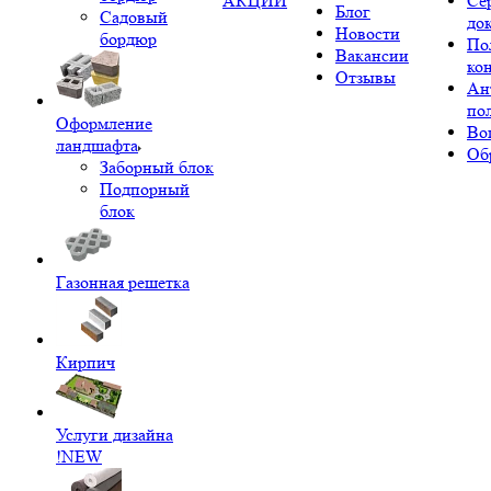
АКЦИИ
Се
Блог
Садовый
до
Новости
бордюр
По
Вакансии
ко
Отзывы
Ан
по
Оформление
Во
ландшафта
Об
Заборный блок
Подпорный
блок
Газонная решетка
Кирпич
Услуги дизайна
!NEW