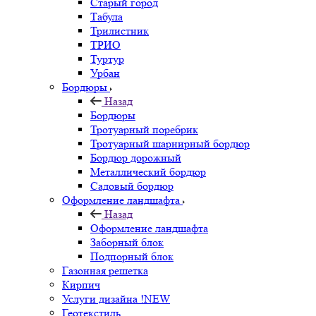
Старый город
Табула
Трилистник
ТРИО
Туртур
Урбан
Бордюры
Назад
Бордюры
Тротуарный поребрик
Тротуарный шарнирный бордюр
Бордюр дорожный
Металлический бордюр
Садовый бордюр
Оформление ландшафта
Назад
Оформление ландшафта
Заборный блок
Подпорный блок
Газонная решетка
Кирпич
Услуги дизайна !NEW
Геотекстиль