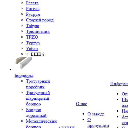
Регата
Ригель
Рутрум
Старый город
Табула
Трилистник
ТРИО
Туртур
Урбан
+ ЕЩЕ 8
Бордюры
Тротуарный
Информ
поребрик
Тротуарный
Оп
шарнирный
Шк
О нас
бордюр
бл
Бордюр
На
О заводе
дорожный
Ат
О
Металлический
ст
продукции
бордюр