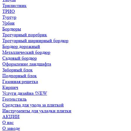
Трилистник
ТРИО
Туртур
Урбан
Бордюры
Тротуарный поребрик
Тротуарный шарнирный бордюр
Бордюр дорожный
Металлический бордюр
Садовый бордюр
Оформление ландшафта
Заборный блок
Подпорный блок
Газонная решетка
Кирпич
Услуги дизайна !NEW
Геотекстиль
Средства для ухода за плиткой
Инструменты для укладки плитки
АКЦИИ
О нас
О заводе