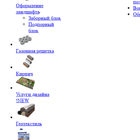
по
Оформление
Во
ландшафта
Об
Заборный блок
Подпорный
блок
Газонная решетка
Кирпич
Услуги дизайна
!NEW
Геотекстиль