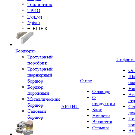
Трилистник
ТРИО
Туртур
Урбан
+ ЕЩЕ 8
Бордюры
Тротуарный
Информ
поребрик
Тротуарный
Оп
шарнирный
Шк
О нас
бордюр
бл
Бордюр
На
О заводе
дорожный
Ат
О
Металлический
ст
продукции
бордюр
АКЦИИ
Се
Блог
Садовый
до
Новости
бордюр
По
Вакансии
ко
Отзывы
Ан