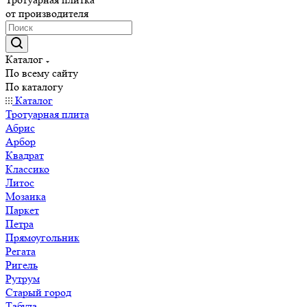
от производителя
Каталог
По всему сайту
По каталогу
Каталог
Тротуарная плита
Абрис
Арбор
Квадрат
Классико
Литос
Мозаика
Паркет
Петра
Прямоугольник
Регата
Ригель
Рутрум
Старый город
Табула