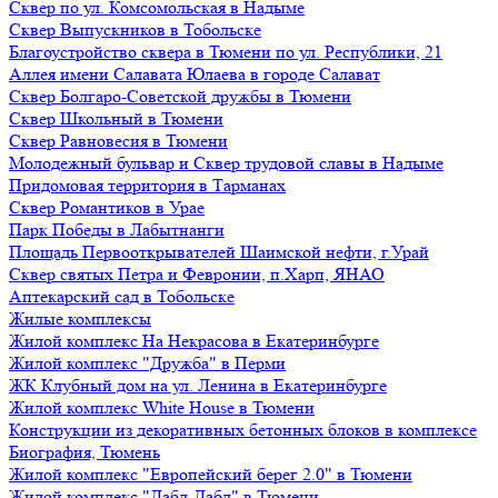
Сквер по ул. Комсомольская в Надыме
Сквер Выпускников в Тобольске
Благоустройство сквера в Тюмени по ул. Республики, 21
Аллея имени Салавата Юлаева в городе Салават
Сквер Болгаро-Советской дружбы в Тюмени
Сквер Школьный в Тюмени
Сквер Равновесия в Тюмени
Молодежный бульвар и Сквер трудовой славы в Надыме
Придомовая территория в Тарманах
Сквер Романтиков в Урае
Парк Победы в Лабытнанги
Площадь Первооткрывателей Шаимской нефти, г.Урай
Сквер святых Петра и Февронии, п.Харп, ЯНАО
Аптекарский сад в Тобольске
Жилые комплексы
Жилой комплекс На Некрасова в Екатеринбурге
Жилой комплекс "Дружба" в Перми
ЖК Клубный дом на ул. Ленина в Екатеринбурге
Жилой комплекс White House в Тюмени
Конструкции из декоративных бетонных блоков в комплексе
Биография, Тюмень
Жилой комплекс "Европейский берег 2.0" в Тюмени
Жилой комплекс "Дабл-Дабл" в Тюмени