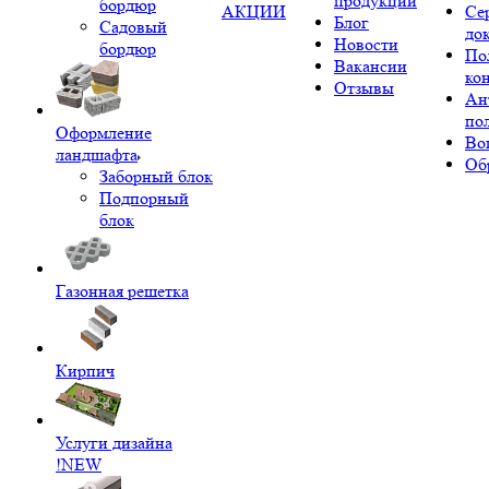
продукции
бордюр
АКЦИИ
Се
Блог
Садовый
до
Новости
бордюр
По
Вакансии
ко
Отзывы
Ан
по
Оформление
Во
ландшафта
Об
Заборный блок
Подпорный
блок
Газонная решетка
Кирпич
Услуги дизайна
!NEW