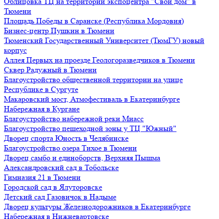
Облицовка ТЦ на территории экспоцентра "Свой дом" в
Тюмени
Площадь Победы в Саранске (Республика Мордовия)
Бизнес-центр Пушкин в Тюмени
Тюменский Государственный Университет (ТюмГУ) новый
корпус
Аллея Первых на проезде Геологоразведчиков в Тюмени
Сквер Радужный в Тюмени
Благоустройство общественной территории на улице
Республике в Сургуте
Макаровский мост, Атмофестиваль в Екатеринбурге
Набережная в Кургане
Благоустройство набережной реки Миасс
Благоустройство пешеходной зоны у ТЦ "Южный"
Дворец спорта Юность в Челябинске
Благоустройство озера Тихое в Тюмени
Дворец самбо и единоборств, Верхняя Пышма
Александровский сад в Тобольске
Гимназия 21 в Тюмени
Городской сад в Ялуторовске
Детский сад Газовичок в Надыме
Дворец культуры Железнодорожников в Екатеринбурге
Набережная в Нижневартовске