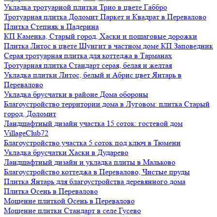
Укладка тротуарной плитки Трио в цвете Габбро
Тротуарная плитка Доломит Паркет и Квадрат в Перевалово
Плитка Степняк в Падерина
КП Каменка, Старый город, Хаски и пошаговые дорожки
Плитка Литос в цвете Шунгит в частном доме КП Заповедник
Серая тротуарная плитка для коттеджа в Тарманах
Тротуарная плитка Стандарт серая, белая и желтая
Укладка плитки Литос, белый и Абрис цвет Янтарь в
Перевалово
Укладка брусчатки в районе Дома обороны
Благоустройство территории дома в Луговом: плитка Старый
город, Доломит
Ландшафтный дизайн участка 15 соток: гостевой дом
VillageClub72
Благоустройство участка 5 соток под ключ в Тюмени
Укладка брусчатки Хаски в Дударево
Ландшафтный дизайн и укладка плиты в Мальково
Благоустройство коттеджа в Перевалово, Чистые пруды
Плитка Янтарь для благоустройства деревянного дома
Плитка Осень в Перевалово
Мощение плиткой Осень в Перевалово
Мощение плитки Стандарт в селе Гусево