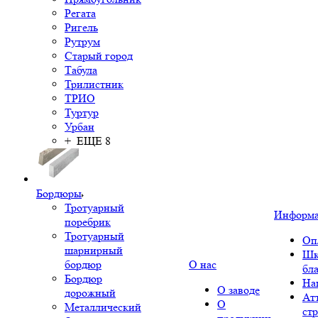
Регата
Ригель
Рутрум
Старый город
Табула
Трилистник
ТРИО
Туртур
Урбан
+ ЕЩЕ 8
Бордюры
Тротуарный
Информ
поребрик
Тротуарный
Оп
шарнирный
Шк
бордюр
О нас
бл
Бордюр
На
О заводе
дорожный
Ат
О
Металлический
ст