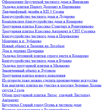
Оформление брусчаткой частного дома в Винзилях
Укладка плитки Паркет Доломит в Паренкина
Ландшафтный дизайн в КП 3 Сосны
Благоустройство частного дома в Дударева
Комплексное благоустройство дома в Комарово
Тротуарная плитка Классико Стандарт в Решетниково
Тротуарная плитка Классико Антрацит в СНТ Сосенка
Благоустройство частного дома в Перевалово
Мощение в п. Зубарево
Новый объект в Тюмени на Лесобазе
Дом в деревне Падерина
Укладка бетонной плитки серого цвета в Комарово
Благоустройство частного дома в Букино
Укладка тротуарной плитки в Мальково
Законченный объект в Луговом
Тротуарная плитка нового поколения
Из огорода тоже можно сделать произведение искусства
Как выглядит плитка на участке в поселке Зеленые Холмы
спустя 2 года
Обзор тротуарной плитки Литос, гладкий Листопад,
Антрацит
Брусчатка Старый город Осень в частном доме
Частное домовладение в Екатеринбурге