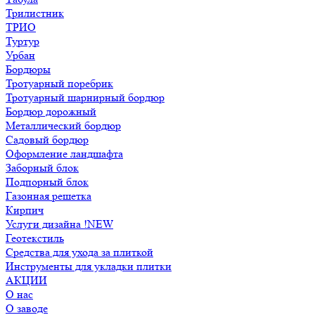
Трилистник
ТРИО
Туртур
Урбан
Бордюры
Тротуарный поребрик
Тротуарный шарнирный бордюр
Бордюр дорожный
Металлический бордюр
Садовый бордюр
Оформление ландшафта
Заборный блок
Подпорный блок
Газонная решетка
Кирпич
Услуги дизайна !NEW
Геотекстиль
Средства для ухода за плиткой
Инструменты для укладки плитки
АКЦИИ
О нас
О заводе