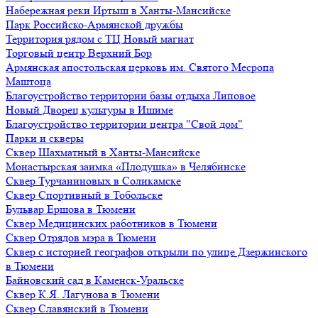
Набережная реки Иртыш в Ханты-Мансийске
Парк Российско-Армянской дружбы
Территория рядом с ТЦ Новый магнат
Торговый центр Верхний Бор
Армянская апостольская церковь им. Святого Месропа
Маштоца
Благоустройство территории базы отдыха Липовое
Нoвый Двoрeц культуры в Ишимe
Благоустройство территории центра "Свой дом"
Парки и скверы
Сквер Шахматный в Ханты-Мансийске
Монастырская заимка «Плодушка» в Челябинске
Сквер Турчаниновых в Соликамске
Сквер Спортивный в Тобольске
Бульвар Ершова в Тюмени
Сквер Медицинских работников в Тюмени
Сквер Отрядов мэра в Тюмени
Сквер с историей географов открыли по улице Дзержинского
в Тюмени
Байновский сад в Каменск-Уральске
Сквер К.Я. Лагунова в Тюмени
Сквер Славянский в Тюмени