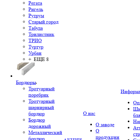
Регата
Ригель
Рутрум
Старый город
Табула
Трилистник
ТРИО
Туртур
Урбан
+ ЕЩЕ 8
Бордюры
Тротуарный
Информ
поребрик
Тротуарный
Оп
шарнирный
Шк
О нас
бордюр
бл
Бордюр
На
О заводе
дорожный
Ат
О
Металлический
ст
продукции
бордюр