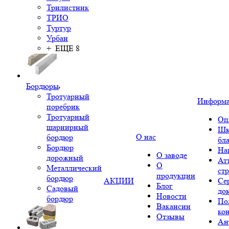
Трилистник
ТРИО
Туртур
Урбан
+ ЕЩЕ 8
Бордюры
Тротуарный
Информ
поребрик
Тротуарный
Оп
шарнирный
Шк
О нас
бордюр
бл
Бордюр
На
О заводе
дорожный
Ат
О
Металлический
ст
продукции
бордюр
АКЦИИ
Се
Блог
Садовый
до
Новости
бордюр
По
Вакансии
ко
Отзывы
Ан