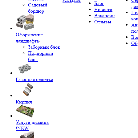
АКЦИИ
Се
Блог
Садовый
до
Новости
бордюр
По
Вакансии
ко
Отзывы
Ан
по
Оформление
Во
ландшафта
Об
Заборный блок
Подпорный
блок
Газонная решетка
Кирпич
Услуги дизайна
!NEW