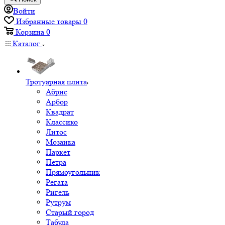
Войти
Избранные товары
0
Корзина
0
Каталог
Тротуарная плита
Абрис
Арбор
Квадрат
Классико
Литос
Мозаика
Паркет
Петра
Прямоугольник
Регата
Ригель
Рутрум
Старый город
Табула