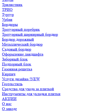
Трилистник
ТРИО
Туртур
Урбан
Бордюры
Тротуарный поребрик
Тротуарный шарнирный бордюр
Бордюр дорожный
Металлический бордюр
Садовый бордюр
Оформление ландшафта
Заборный блок
Подпорный блок
Газонная решетка
Кирпич
Услуги дизайна !NEW
Геотекстиль
Средства для ухода за плиткой
Инструменты для укладки плитки
АКЦИИ
О нас
О заводе