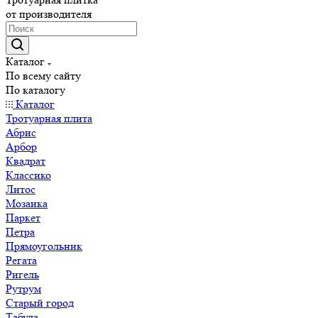
от производителя
Каталог
По всему сайту
По каталогу
Каталог
Тротуарная плита
Абрис
Арбор
Квадрат
Классико
Литос
Мозаика
Паркет
Петра
Прямоугольник
Регата
Ригель
Рутрум
Старый город
Табула