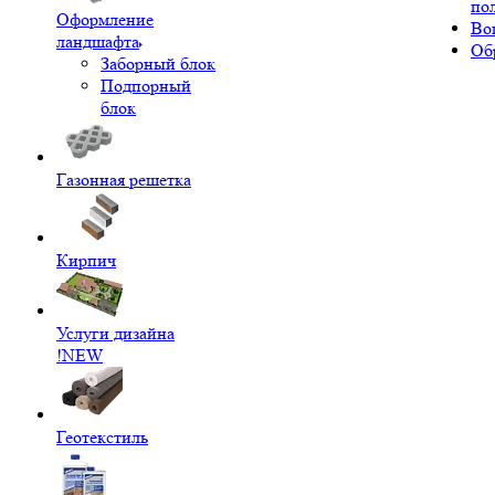
по
Оформление
Во
ландшафта
Об
Заборный блок
Подпорный
блок
Газонная решетка
Кирпич
Услуги дизайна
!NEW
Геотекстиль