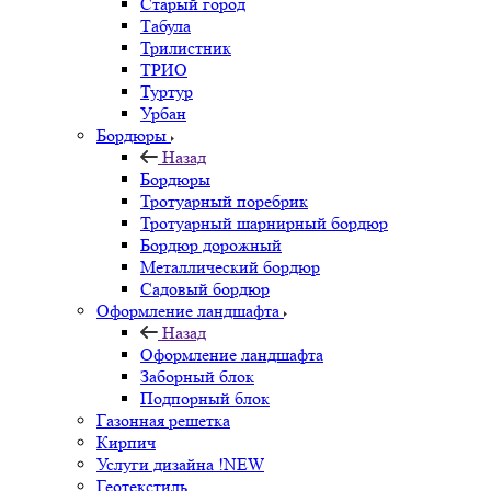
Старый город
Табула
Трилистник
ТРИО
Туртур
Урбан
Бордюры
Назад
Бордюры
Тротуарный поребрик
Тротуарный шарнирный бордюр
Бордюр дорожный
Металлический бордюр
Садовый бордюр
Оформление ландшафта
Назад
Оформление ландшафта
Заборный блок
Подпорный блок
Газонная решетка
Кирпич
Услуги дизайна !NEW
Геотекстиль