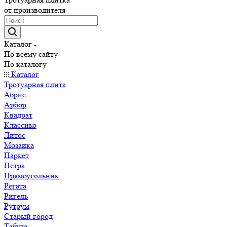
от производителя
Каталог
По всему сайту
По каталогу
Каталог
Тротуарная плита
Абрис
Арбор
Квадрат
Классико
Литос
Мозаика
Паркет
Петра
Прямоугольник
Регата
Ригель
Рутрум
Старый город
Табула