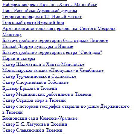
Набережная реки Иртыш в Ханты-Мансийске
Парк Российско-Армянской дружбы
Территория рядом с ТЦ Новый магнат
Торговый центр Верхний Бор
Армянская апостольская церковь им. Святого Месропа
Маштоца
Благоустройство территории базы отдыха Липовое
Нoвый Двoрeц культуры в Ишимe
Благоустройство территории центра "Свой дом"
Парки и скверы
Сквер Шахматный в Ханты-Мансийске
Монастырская заимка «Плодушка» в Челябинске
Сквер Турчаниновых в Соликамске
Сквер Спортивный в Тобольске
Бульвар Ершова в Тюмени
Сквер Медицинских работников в Тюмени
Сквер Отрядов мэра в Тюмени
Сквер с историей географов открыли по улице Дзержинского
в Тюмени
Байновский сад в Каменск-Уральске
Сквер К.Я. Лагунова в Тюмени
Сквер Славянский в Тюмени