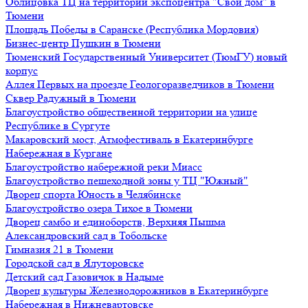
Облицовка ТЦ на территории экспоцентра "Свой дом" в
Тюмени
Площадь Победы в Саранске (Республика Мордовия)
Бизнес-центр Пушкин в Тюмени
Тюменский Государственный Университет (ТюмГУ) новый
корпус
Аллея Первых на проезде Геологоразведчиков в Тюмени
Сквер Радужный в Тюмени
Благоустройство общественной территории на улице
Республике в Сургуте
Макаровский мост, Атмофестиваль в Екатеринбурге
Набережная в Кургане
Благоустройство набережной реки Миасс
Благоустройство пешеходной зоны у ТЦ "Южный"
Дворец спорта Юность в Челябинске
Благоустройство озера Тихое в Тюмени
Дворец самбо и единоборств, Верхняя Пышма
Александровский сад в Тобольске
Гимназия 21 в Тюмени
Городской сад в Ялуторовске
Детский сад Газовичок в Надыме
Дворец культуры Железнодорожников в Екатеринбурге
Набережная в Нижневартовске