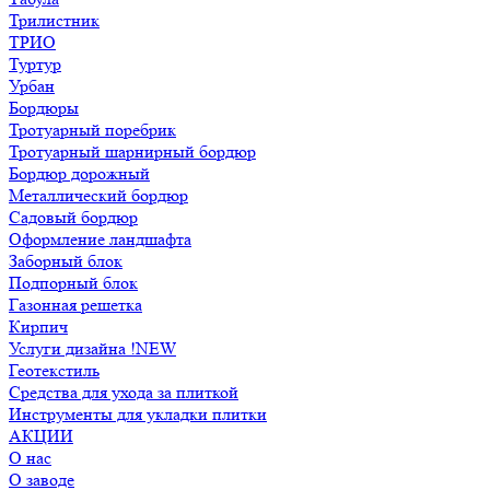
Трилистник
ТРИО
Туртур
Урбан
Бордюры
Тротуарный поребрик
Тротуарный шарнирный бордюр
Бордюр дорожный
Металлический бордюр
Садовый бордюр
Оформление ландшафта
Заборный блок
Подпорный блок
Газонная решетка
Кирпич
Услуги дизайна !NEW
Геотекстиль
Средства для ухода за плиткой
Инструменты для укладки плитки
АКЦИИ
О нас
О заводе