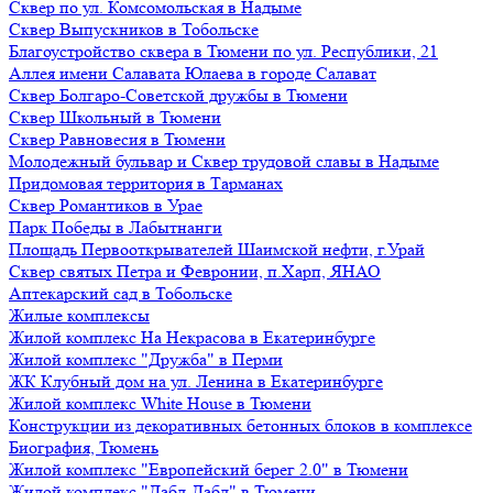
Сквер по ул. Комсомольская в Надыме
Сквер Выпускников в Тобольске
Благоустройство сквера в Тюмени по ул. Республики, 21
Аллея имени Салавата Юлаева в городе Салават
Сквер Болгаро-Советской дружбы в Тюмени
Сквер Школьный в Тюмени
Сквер Равновесия в Тюмени
Молодежный бульвар и Сквер трудовой славы в Надыме
Придомовая территория в Тарманах
Сквер Романтиков в Урае
Парк Победы в Лабытнанги
Площадь Первооткрывателей Шаимской нефти, г.Урай
Сквер святых Петра и Февронии, п.Харп, ЯНАО
Аптекарский сад в Тобольске
Жилые комплексы
Жилой комплекс На Некрасова в Екатеринбурге
Жилой комплекс "Дружба" в Перми
ЖК Клубный дом на ул. Ленина в Екатеринбурге
Жилой комплекс White House в Тюмени
Конструкции из декоративных бетонных блоков в комплексе
Биография, Тюмень
Жилой комплекс "Европейский берег 2.0" в Тюмени
Жилой комплекс "Дабл-Дабл" в Тюмени