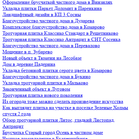
Оформление брусчаткой частного дома в Винзилях
Укладка плитки Паркет Доломит в Паренкина
Ландшафтный дизайн в КП 3 Сосны
Благоустройство частного дома в Дударева
Комплексное благоустройство дома в Комарово
Тротуарная плитка Классико Стандарт в Решетниково
Тротуарная плитка Классико Антрацит в СНТ Сосенка
Благоустройство частного дома в Перевалово
Мощение в п. Зубарево
Новый объект в Тюмени на Лесобазе
Дом в деревне Падерина
Укладка бетонной плитки серого цвета в Комарово
Благоустройство частного дома в Букино
Укладка тротуарной плитки в Мальково
Законченный объект в Луговом
Тротуарная плитка нового поколения
Из огорода тоже можно сделать произведение искусства
Как выглядит плитка на участке в поселке Зеленые Холмы
спустя 2 года
Обзор тротуарной плитки Литос, гладкий Листопад,
Антрацит
Брусчатка Старый город Осень в частном доме
Частное домовладение в Екатеринбурге