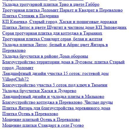
Укладка тротуарной плитки Трио в цвете Габбро
Тротуарная плитка Доломит Паркет и Квадрат в Перевалово
Плитка Степняк в Падерина
КП Каменка, Старый город, Хаски и пошаговые дорожки
Плитка Литос в цвете Шунгит в частном доме КП Заповедник
Серая тротуарная плитка для коттеджа в Тарманах
Тротуарная плитка Стандарт серая, белая и желтая
Укладка плитки Литос, белый и Абрис цвет Янтарь в
Перевалово
Укладка брусчатки в районе Дома обороны
Благоустройство территории дома в Луговом: плитка Старый
город, Доломит
Ландшафтный дизайн участка 15 соток: гостевой дом
VillageClub72
Благоустройство участка 5 соток под ключ в Тюмени
Укладка брусчатки Хаски в Дударево
Ландшафтный дизайн и укладка плиты в Мальково
Благоустройство коттеджа в Перевалово, Чистые пруды
Плитка Янтарь для благоустройства деревянного дома
Плитка Осень в Перевалово
Мощение плиткой Осень в Перевалово
Мощение плитки Стандарт в селе Гусево