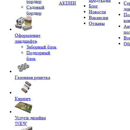
продукции
бордюр
АКЦИИ
Се
Блог
Садовый
до
Новости
бордюр
По
Вакансии
ко
Отзывы
Ан
по
Оформление
Во
ландшафта
Об
Заборный блок
Подпорный
блок
Газонная решетка
Кирпич
Услуги дизайна
!NEW