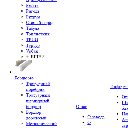
Регата
Ригель
Рутрум
Старый город
Табула
Трилистник
ТРИО
Туртур
Урбан
+ ЕЩЕ 8
Бордюры
Тротуарный
Информ
поребрик
Тротуарный
Оп
шарнирный
Шк
бордюр
О нас
бл
Бордюр
На
О заводе
дорожный
Ат
О
Металлический
ст