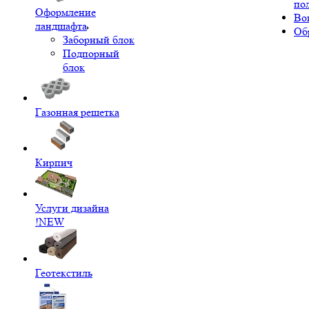
по
Оформление
Во
ландшафта
Об
Заборный блок
Подпорный
блок
Газонная решетка
Кирпич
Услуги дизайна
!NEW
Геотекстиль