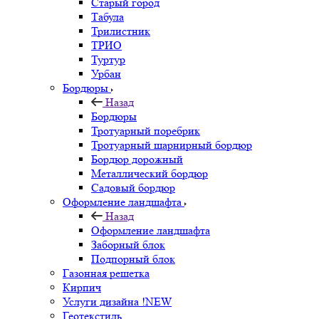
Старый город
Табула
Трилистник
ТРИО
Туртур
Урбан
Бордюры
Назад
Бордюры
Тротуарный поребрик
Тротуарный шарнирный бордюр
Бордюр дорожный
Металлический бордюр
Садовый бордюр
Оформление ландшафта
Назад
Оформление ландшафта
Заборный блок
Подпорный блок
Газонная решетка
Кирпич
Услуги дизайна !NEW
Геотекстиль