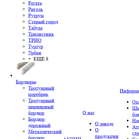
Регата
Ригель
Рутрум
Старый город
Табула
Трилистник
ТРИО
Туртур
Урбан
+ ЕЩЕ 8
Бордюры
Тротуарный
Информ
поребрик
Тротуарный
Оп
шарнирный
Шк
О нас
бордюр
бл
Бордюр
На
О заводе
дорожный
Ат
О
Металлический
ст
продукции
бордюр