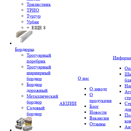
Трилистник
ТРИО
Туртур
Урбан
+ ЕЩЕ 8
Бордюры
Тротуарный
Информ
поребрик
Тротуарный
Оп
шарнирный
Шк
О нас
бордюр
бл
Бордюр
На
О заводе
дорожный
Ат
О
Металлический
ст
продукции
бордюр
АКЦИИ
Се
Блог
Садовый
до
Новости
бордюр
По
Вакансии
ко
Отзывы
Ан