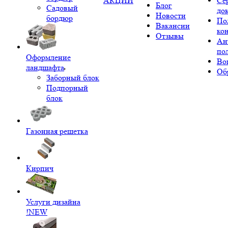
АКЦИИ
Се
Блог
Садовый
до
Новости
бордюр
По
Вакансии
ко
Отзывы
Ан
по
Оформление
Во
ландшафта
Об
Заборный блок
Подпорный
блок
Газонная решетка
Кирпич
Услуги дизайна
!NEW