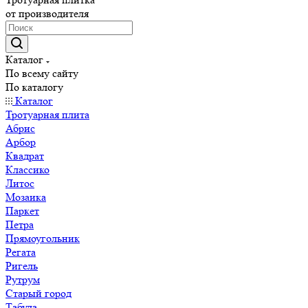
от производителя
Каталог
По всему сайту
По каталогу
Каталог
Тротуарная плита
Абрис
Арбор
Квадрат
Классико
Литос
Мозаика
Паркет
Петра
Прямоугольник
Регата
Ригель
Рутрум
Старый город
Табула