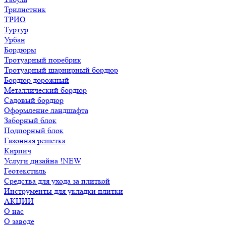
Трилистник
ТРИО
Туртур
Урбан
Бордюры
Тротуарный поребрик
Тротуарный шарнирный бордюр
Бордюр дорожный
Металлический бордюр
Садовый бордюр
Оформление ландшафта
Заборный блок
Подпорный блок
Газонная решетка
Кирпич
Услуги дизайна !NEW
Геотекстиль
Средства для ухода за плиткой
Инструменты для укладки плитки
АКЦИИ
О нас
О заводе