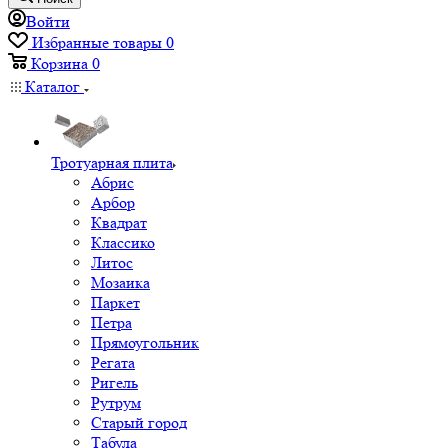
Войти
Избранные товары
0
Корзина
0
Каталог
Тротуарная плита
Абрис
Арбор
Квадрат
Классико
Литос
Мозаика
Паркет
Петра
Прямоугольник
Регата
Ригель
Рутрум
Старый город
Табула