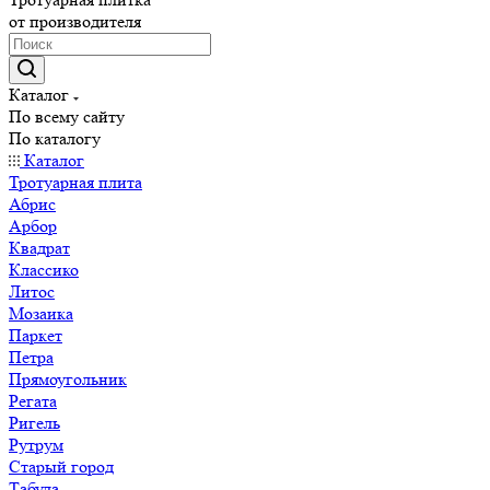
от производителя
Каталог
По всему сайту
По каталогу
Каталог
Тротуарная плита
Абрис
Арбор
Квадрат
Классико
Литос
Мозаика
Паркет
Петра
Прямоугольник
Регата
Ригель
Рутрум
Старый город
Табула