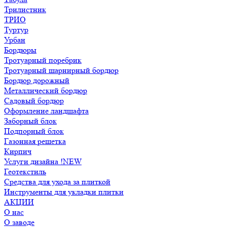
Трилистник
ТРИО
Туртур
Урбан
Бордюры
Тротуарный поребрик
Тротуарный шарнирный бордюр
Бордюр дорожный
Металлический бордюр
Садовый бордюр
Оформление ландшафта
Заборный блок
Подпорный блок
Газонная решетка
Кирпич
Услуги дизайна !NEW
Геотекстиль
Средства для ухода за плиткой
Инструменты для укладки плитки
АКЦИИ
О нас
О заводе