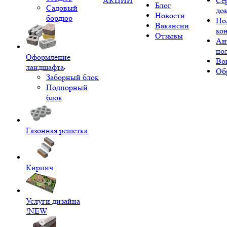
АКЦИИ
Се
Блог
Садовый
до
Новости
бордюр
По
Вакансии
ко
Отзывы
Ан
по
Оформление
Во
ландшафта
Об
Заборный блок
Подпорный
блок
Газонная решетка
Кирпич
Услуги дизайна
!NEW