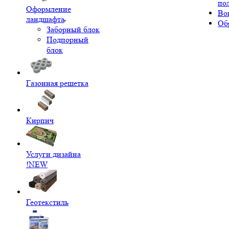
по
Оформление
Во
ландшафта
Об
Заборный блок
Подпорный
блок
Газонная решетка
Кирпич
Услуги дизайна
!NEW
Геотекстиль