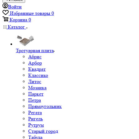
Войти
Избранные товары
0
Корзина
0
Каталог
Тротуарная плита
Абрис
Арбор
Квадрат
Классико
Литос
Мозаика
Паркет
Петра
Прямоугольник
Регата
Ригель
Рутрум
Старый город
Табула