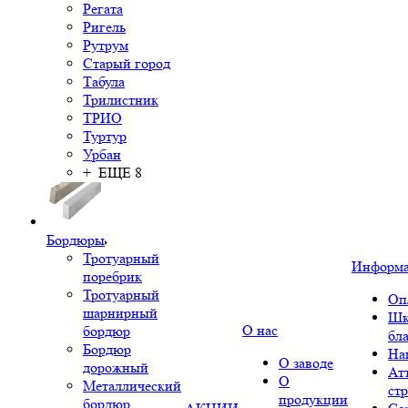
Регата
Ригель
Рутрум
Старый город
Табула
Трилистник
ТРИО
Туртур
Урбан
+ ЕЩЕ 8
Бордюры
Тротуарный
Информ
поребрик
Тротуарный
Оп
шарнирный
Шк
О нас
бордюр
бл
Бордюр
На
О заводе
дорожный
Ат
О
Металлический
ст
продукции
бордюр