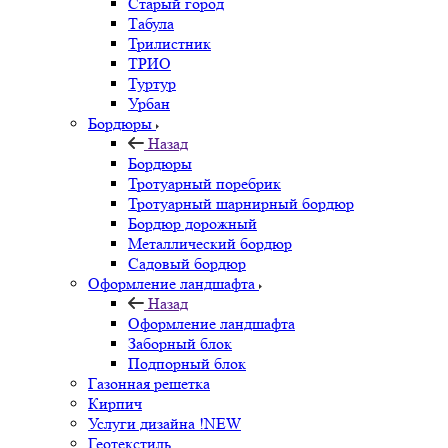
Старый город
Табула
Трилистник
ТРИО
Туртур
Урбан
Бордюры
Назад
Бордюры
Тротуарный поребрик
Тротуарный шарнирный бордюр
Бордюр дорожный
Металлический бордюр
Садовый бордюр
Оформление ландшафта
Назад
Оформление ландшафта
Заборный блок
Подпорный блок
Газонная решетка
Кирпич
Услуги дизайна !NEW
Геотекстиль