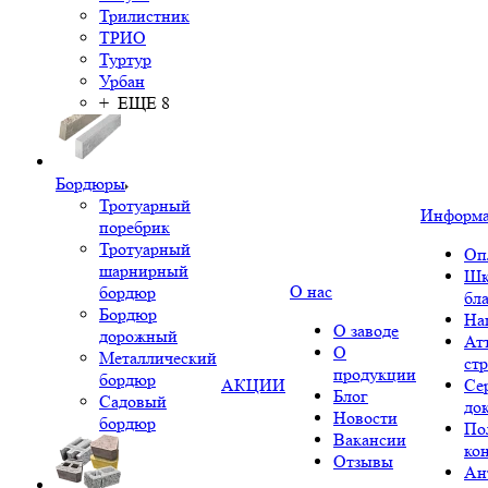
Трилистник
ТРИО
Туртур
Урбан
+ ЕЩЕ 8
Бордюры
Тротуарный
Информ
поребрик
Тротуарный
Оп
шарнирный
Шк
О нас
бордюр
бл
Бордюр
На
О заводе
дорожный
Ат
О
Металлический
ст
продукции
бордюр
АКЦИИ
Се
Блог
Садовый
до
Новости
бордюр
По
Вакансии
ко
Отзывы
Ан