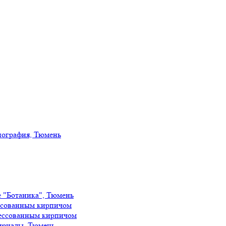
иография, Тюмень
е "Ботаника", Тюмень
ссованным кирпичом
ессованным кирпичом
ириады, Тюмень