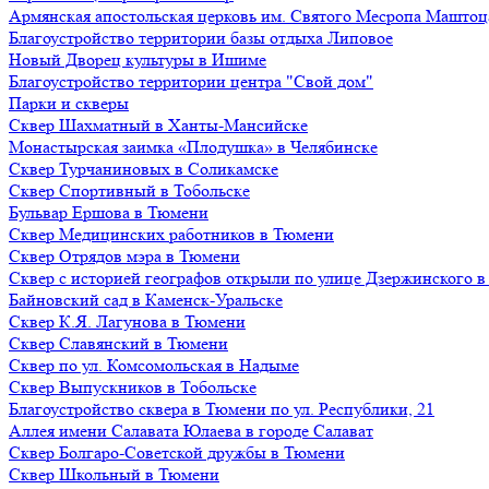
Армянская апостольская церковь им. Святого Месропа Маштоц
Благоустройство территории базы отдыха Липовое
Нoвый Двoрeц культуры в Ишимe
Благоустройство территории центра "Свой дом"
Парки и скверы
Сквер Шахматный в Ханты-Мансийске
Монастырская заимка «Плодушка» в Челябинске
Сквер Турчаниновых в Соликамске
Сквер Спортивный в Тобольске
Бульвар Ершова в Тюмени
Сквер Медицинских работников в Тюмени
Сквер Отрядов мэра в Тюмени
Сквер с историей географов открыли по улице Дзержинского 
Байновский сад в Каменск-Уральске
Сквер К.Я. Лагунова в Тюмени
Сквер Славянский в Тюмени
Сквер по ул. Комсомольская в Надыме
Сквер Выпускников в Тобольске
Благоустройство сквера в Тюмени по ул. Республики, 21
Аллея имени Салавата Юлаева в городе Салават
Сквер Болгаро-Советской дружбы в Тюмени
Сквер Школьный в Тюмени