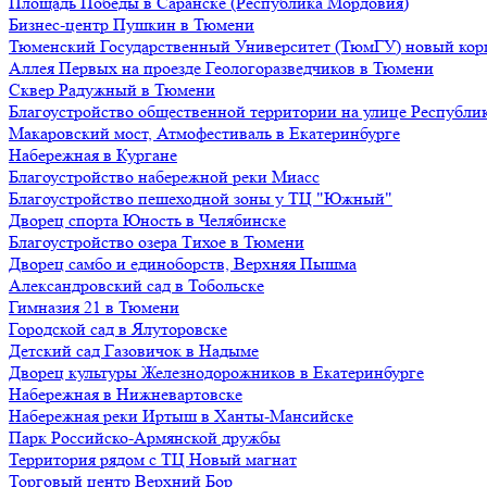
Площадь Победы в Саранске (Республика Мордовия)
Бизнес-центр Пушкин в Тюмени
Тюменский Государственный Университет (ТюмГУ) новый кор
Аллея Первых на проезде Геологоразведчиков в Тюмени
Сквер Радужный в Тюмени
Благоустройство общественной территории на улице Республик
Макаровский мост, Атмофестиваль в Екатеринбурге
Набережная в Кургане
Благоустройство набережной реки Миасс
Благоустройство пешеходной зоны у ТЦ "Южный"
Дворец спорта Юность в Челябинске
Благоустройство озера Тихое в Тюмени
Дворец самбо и единоборств, Верхняя Пышма
Александровский сад в Тобольске
Гимназия 21 в Тюмени
Городской сад в Ялуторовске
Детский сад Газовичок в Надыме
Дворец культуры Железнодорожников в Екатеринбурге
Набережная в Нижневартовске
Набережная реки Иртыш в Ханты-Мансийске
Парк Российско-Армянской дружбы
Территория рядом с ТЦ Новый магнат
Торговый центр Верхний Бор