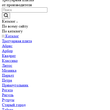
от производителя
Каталог
По всему сайту
По каталогу
Каталог
Тротуарная плита
Абрис
Арбор
Квадрат
Классико
Литос
Мозаика
Паркет
Петра
Прямоугольник
Регата
Ригель
Рутрум
Старый город
Табула