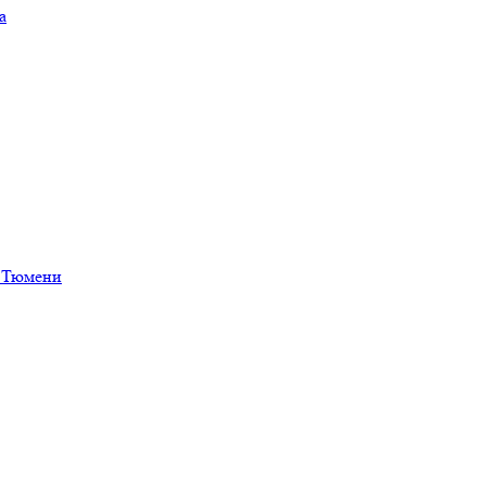
а
в Тюмени