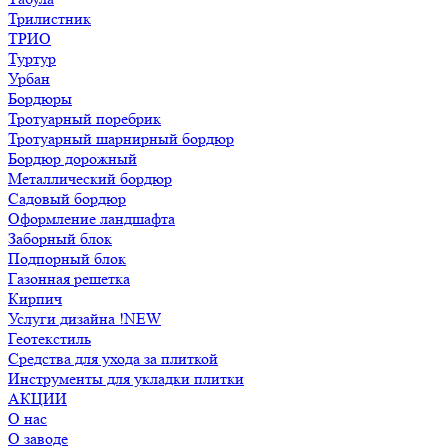
Трилистник
ТРИО
Туртур
Урбан
Бордюры
Тротуарный поребрик
Тротуарный шарнирный бордюр
Бордюр дорожный
Металлический бордюр
Садовый бордюр
Оформление ландшафта
Заборный блок
Подпорный блок
Газонная решетка
Кирпич
Услуги дизайна !NEW
Геотекстиль
Средства для ухода за плиткой
Инструменты для укладки плитки
АКЦИИ
О нас
О заводе