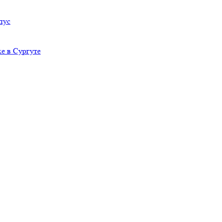
пус
е в Сургуте