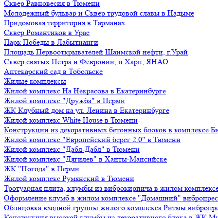
Сквер Равновесия в Тюмени
Молодежный бульвар и Сквер трудовой славы в Надыме
Придомовая территория в Тарманах
Сквер Романтиков в Урае
Парк Победы в Лабытнанги
Площадь Первооткрывателей Шаимской нефти, г.Урай
Сквер святых Петра и Февронии, п.Харп, ЯНАО
Аптекарский сад в Тобольске
Жилые комплексы
Жилой комплекс На Некрасова в Екатеринбурге
Жилой комплекс "Дружба" в Перми
ЖК Клубный дом на ул. Ленина в Екатеринбурге
Жилой комплекс White House в Тюмени
Конструкции из декоративных бетонных блоков в комплексе Б
Жилой комплекс "Европейский берег 2.0" в Тюмени
Жилой комплекс "Дабл-Дабл" в Тюмени
Жилой комплекс "Дягилев" в Ханты-Мансийске
ЖК "Погода" в Перми
Жилой комплекс Румянский в Тюмени
Тротуарная плита, клумбы из виброкирпича в жилом комплекс
Оформление клумб в жилом комплексе "Домашний" вибропре
Облицовка входной группы жилого комплекса Ритмы вибропр
Конструкция высокой клумбы из декоративного блока в ЖК М