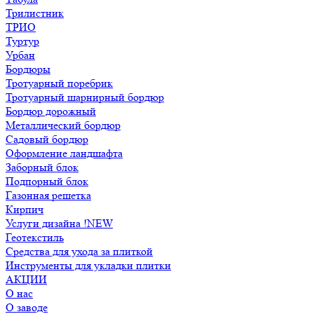
Трилистник
ТРИО
Туртур
Урбан
Бордюры
Тротуарный поребрик
Тротуарный шарнирный бордюр
Бордюр дорожный
Металлический бордюр
Садовый бордюр
Оформление ландшафта
Заборный блок
Подпорный блок
Газонная решетка
Кирпич
Услуги дизайна !NEW
Геотекстиль
Средства для ухода за плиткой
Инструменты для укладки плитки
АКЦИИ
О нас
О заводе