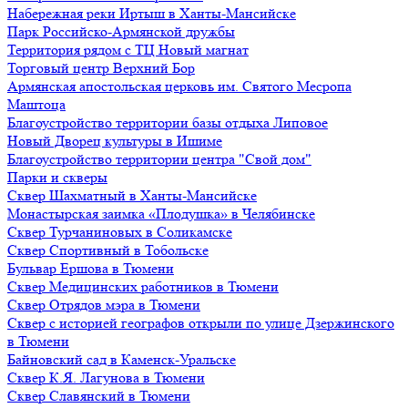
Набережная реки Иртыш в Ханты-Мансийске
Парк Российско-Армянской дружбы
Территория рядом с ТЦ Новый магнат
Торговый центр Верхний Бор
Армянская апостольская церковь им. Святого Месропа
Маштоца
Благоустройство территории базы отдыха Липовое
Нoвый Двoрeц культуры в Ишимe
Благоустройство территории центра "Свой дом"
Парки и скверы
Сквер Шахматный в Ханты-Мансийске
Монастырская заимка «Плодушка» в Челябинске
Сквер Турчаниновых в Соликамске
Сквер Спортивный в Тобольске
Бульвар Ершова в Тюмени
Сквер Медицинских работников в Тюмени
Сквер Отрядов мэра в Тюмени
Сквер с историей географов открыли по улице Дзержинского
в Тюмени
Байновский сад в Каменск-Уральске
Сквер К.Я. Лагунова в Тюмени
Сквер Славянский в Тюмени