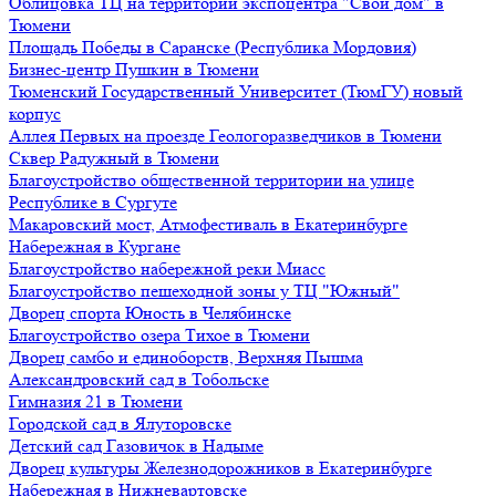
Облицовка ТЦ на территории экспоцентра "Свой дом" в
Тюмени
Площадь Победы в Саранске (Республика Мордовия)
Бизнес-центр Пушкин в Тюмени
Тюменский Государственный Университет (ТюмГУ) новый
корпус
Аллея Первых на проезде Геологоразведчиков в Тюмени
Сквер Радужный в Тюмени
Благоустройство общественной территории на улице
Республике в Сургуте
Макаровский мост, Атмофестиваль в Екатеринбурге
Набережная в Кургане
Благоустройство набережной реки Миасс
Благоустройство пешеходной зоны у ТЦ "Южный"
Дворец спорта Юность в Челябинске
Благоустройство озера Тихое в Тюмени
Дворец самбо и единоборств, Верхняя Пышма
Александровский сад в Тобольске
Гимназия 21 в Тюмени
Городской сад в Ялуторовске
Детский сад Газовичок в Надыме
Дворец культуры Железнодорожников в Екатеринбурге
Набережная в Нижневартовске