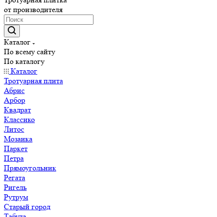
от производителя
Каталог
По всему сайту
По каталогу
Каталог
Тротуарная плита
Абрис
Арбор
Квадрат
Классико
Литос
Мозаика
Паркет
Петра
Прямоугольник
Регата
Ригель
Рутрум
Старый город
Табула