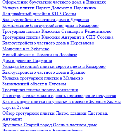
Оформление брусчаткой частного дома в Винзилях
Укладка плитки Паркет Доломит в Паренкина
Ландшафтный дизайн в КП 3 Сосны
Благоустройство частного дома в Дударева
Комплексное благоустройство дома в Комарово
Тротуарная плитка Классико Стандарт в Решетниково
Тротуарная плитка Классико Антрацит в СНТ Сосенка
Благоустройство частного дома в Перевалово
Мощение в п. Зубарево
Новый объект в Тюмени на Лесобазе
Дом в деревне Падерина
Укладка бетонной плитки серого цвета в Комарово
Благоустройство частного дома в Букино
Укладка тротуарной плитки в Мальково
Законченный объект в Луговом
Тротуарная плитка нового поколения
Из огорода тоже можно сделать произведение искусства
Как выглядит плитка на участке в поселке Зеленые Холмы
спустя 2 года
Обзор тротуарной плитки Литос, гладкий Листопад,
Антрацит
Брусчатка Старый город Осень в частном доме
Частное домовладение в Екатеринбурге