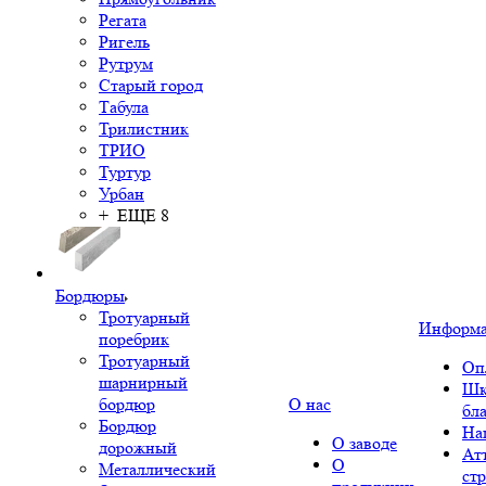
Регата
Ригель
Рутрум
Старый город
Табула
Трилистник
ТРИО
Туртур
Урбан
+ ЕЩЕ 8
Бордюры
Тротуарный
Информ
поребрик
Тротуарный
Оп
шарнирный
Шк
бордюр
О нас
бл
Бордюр
На
О заводе
дорожный
Ат
О
Металлический
ст