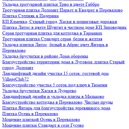
Укладка тротуарной плитки Трио в цвете Габбро
Тротуарная плитка Доломит Паркет и Квадрат в Перевалово
Плитка Степняк в Падерина
КП Каменка, Старый город, Хаски и пошаговые дорожки
Плитка Литос в цвете Шунгит в частном доме КП Заповедник
Серая тротуарная плитка для коттеджа в Тарманах
Тротуарная плитка Стандарт серая, белая и желтая
Укладка плитки Литос, белый и Абрис цвет Янтарь в
Перевалово
Укладка брусчатки в районе Дома обороны
Благоустройство территории дома в Луговом: плитка Старый
город, Доломит
Ландшафтный дизайн участка 15 соток: гостевой дом
VillageClub72
Благоустройство участка 5 соток под ключ в Тюмени
Укладка брусчатки Хаски в Дударево
Ландшафтный дизайн и укладка плиты в Мальково
Благоустройство коттеджа в Перевалово, Чистые пруды
Плитка Янтарь для благоустройства деревянного дома
Плитка Осень в Перевалово
Мощение плиткой Осень в Перевалово
Мощение плитки Стандарт в селе Гусево