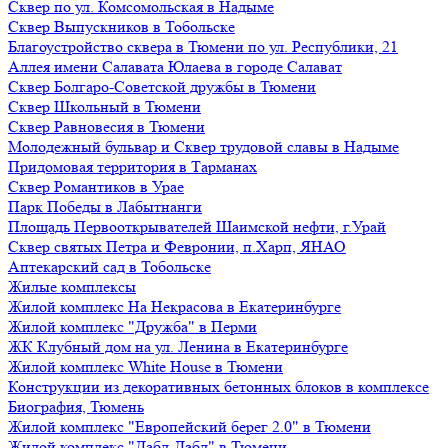
Сквер по ул. Комсомольская в Надыме
Сквер Выпускников в Тобольске
Благоустройство сквера в Тюмени по ул. Республики, 21
Аллея имени Салавата Юлаева в городе Салават
Сквер Болгаро-Советской дружбы в Тюмени
Сквер Школьный в Тюмени
Сквер Равновесия в Тюмени
Молодежный бульвар и Сквер трудовой славы в Надыме
Придомовая территория в Тарманах
Сквер Романтиков в Урае
Парк Победы в Лабытнанги
Площадь Первооткрывателей Шаимской нефти, г.Урай
Сквер святых Петра и Февронии, п.Харп, ЯНАО
Аптекарский сад в Тобольске
Жилые комплексы
Жилой комплекс На Некрасова в Екатеринбурге
Жилой комплекс "Дружба" в Перми
ЖК Клубный дом на ул. Ленина в Екатеринбурге
Жилой комплекс White House в Тюмени
Конструкции из декоративных бетонных блоков в комплексе
Биография, Тюмень
Жилой комплекс "Европейский берег 2.0" в Тюмени
Жилой комплекс "Дабл-Дабл" в Тюмени