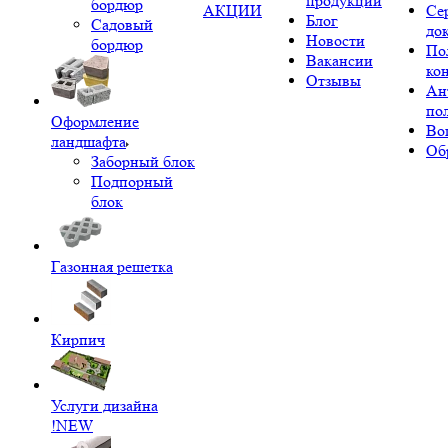
продукции
бордюр
АКЦИИ
Се
Блог
Садовый
до
Новости
бордюр
По
Вакансии
ко
Отзывы
Ан
по
Оформление
Во
ландшафта
Об
Заборный блок
Подпорный
блок
Газонная решетка
Кирпич
Услуги дизайна
!NEW