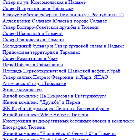
Сквер по ул. Комсомольская в Надыме
Сквер Выпускников в Тобольске
Благоустройство сквера в Тюмени по ул. Республики, 21
Аллея имени Салавата Юлаева в городе Салават
Сквер Болгаро-Советской дружбы в Тюмени
Сквер Школьный в Тюмени
Сквер Равновесия в Тюмени
Молодежный бульвар и Сквер трудовой славы в Надыме
Придомовая территория в Тарманах
Сквер Романтиков в Урае
Парк Победы в Лабытнанги
Площадь Первооткрывателей Шаимской нефти, г.Урай
Сквер святых Петра и Февронии, п.Харп, ЯНАО
Аптекарский сад в Тобольске
Жилые комплексы
Жилой комплекс На Некрасова в Екатеринбурге
Жилой комплекс "Дружба" в Перми
ЖК Клубный дом на ул. Ленина в Екатеринбурге
Жилой комплекс White House в Тюмени
Конструкции из декоративных бетонных блоков в комплексе
Биография, Тюмень
Жилой комплекс "Европейский берег 2.0" в Тюмени
Жилой комплекс "Дабл-Дабл" в Тюмени