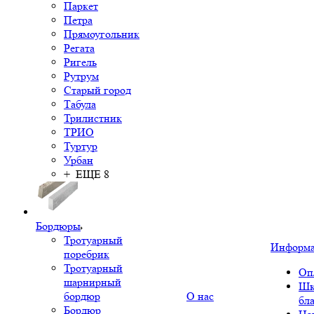
Паркет
Петра
Прямоугольник
Регата
Ригель
Рутрум
Старый город
Табула
Трилистник
ТРИО
Туртур
Урбан
+ ЕЩЕ 8
Бордюры
Тротуарный
Информ
поребрик
Тротуарный
Оп
шарнирный
Шк
бордюр
О нас
бл
Бордюр