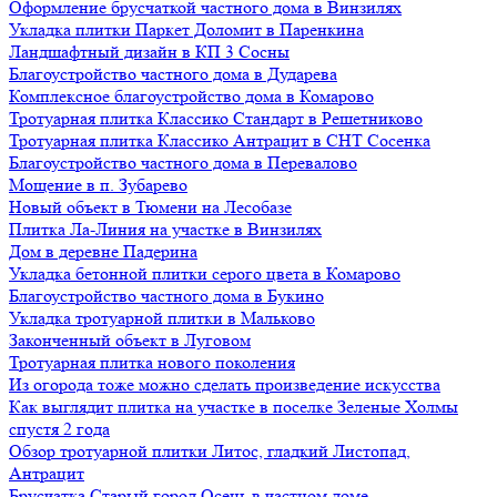
Оформление брусчаткой частного дома в Винзилях
Укладка плитки Паркет Доломит в Паренкина
Ландшафтный дизайн в КП 3 Сосны
Благоустройство частного дома в Дударева
Комплексное благоустройство дома в Комарово
Тротуарная плитка Классико Стандарт в Решетниково
Тротуарная плитка Классико Антрацит в СНТ Сосенка
Благоустройство частного дома в Перевалово
Мощение в п. Зубарево
Новый объект в Тюмени на Лесобазе
Плитка Ла-Линия на участке в Винзилях
Дом в деревне Падерина
Укладка бетонной плитки серого цвета в Комарово
Благоустройство частного дома в Букино
Укладка тротуарной плитки в Мальково
Законченный объект в Луговом
Тротуарная плитка нового поколения
Из огорода тоже можно сделать произведение искусства
Как выглядит плитка на участке в поселке Зеленые Холмы
спустя 2 года
Обзор тротуарной плитки Литос, гладкий Листопад,
Антрацит
Брусчатка Старый город Осень в частном доме