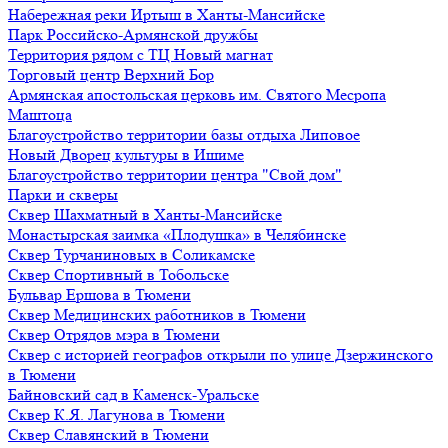
Набережная реки Иртыш в Ханты-Мансийске
Парк Российско-Армянской дружбы
Территория рядом с ТЦ Новый магнат
Торговый центр Верхний Бор
Армянская апостольская церковь им. Святого Месропа
Маштоца
Благоустройство территории базы отдыха Липовое
Нoвый Двoрeц культуры в Ишимe
Благоустройство территории центра "Свой дом"
Парки и скверы
Сквер Шахматный в Ханты-Мансийске
Монастырская заимка «Плодушка» в Челябинске
Сквер Турчаниновых в Соликамске
Сквер Спортивный в Тобольске
Бульвар Ершова в Тюмени
Сквер Медицинских работников в Тюмени
Сквер Отрядов мэра в Тюмени
Сквер с историей географов открыли по улице Дзержинского
в Тюмени
Байновский сад в Каменск-Уральске
Сквер К.Я. Лагунова в Тюмени
Сквер Славянский в Тюмени