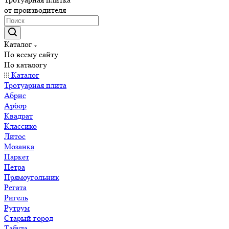
от производителя
Каталог
По всему сайту
По каталогу
Каталог
Тротуарная плита
Абрис
Арбор
Квадрат
Классико
Литос
Мозаика
Паркет
Петра
Прямоугольник
Регата
Ригель
Рутрум
Старый город
Табула