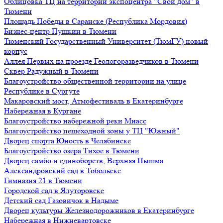
Облицовка ТЦ на территории экспоцентра "Свой дом" в
Тюмени
Площадь Победы в Саранске (Республика Мордовия)
Бизнес-центр Пушкин в Тюмени
Тюменский Государственный Университет (ТюмГУ) новый
корпус
Аллея Первых на проезде Геологоразведчиков в Тюмени
Сквер Радужный в Тюмени
Благоустройство общественной территории на улице
Республике в Сургуте
Макаровский мост, Атмофестиваль в Екатеринбурге
Набережная в Кургане
Благоустройство набережной реки Миасс
Благоустройство пешеходной зоны у ТЦ "Южный"
Дворец спорта Юность в Челябинске
Благоустройство озера Тихое в Тюмени
Дворец самбо и единоборств, Верхняя Пышма
Александровский сад в Тобольске
Гимназия 21 в Тюмени
Городской сад в Ялуторовске
Детский сад Газовичок в Надыме
Дворец культуры Железнодорожников в Екатеринбурге
Набережная в Нижневартовске