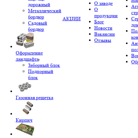
На
О заводе
дорожный
Ат
О
Металлический
ст
продукции
бордюр
АКЦИИ
Се
Блог
Садовый
до
Новости
бордюр
По
Вакансии
ко
Отзывы
Ан
по
Оформление
Во
ландшафта
Об
Заборный блок
Подпорный
блок
Газонная решетка
Кирпич