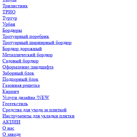
Трилистник
ТРИО
Туртур
Урбан
Бордюры
Тротуарный поребрик
Тротуарный шарнирный бордюр
Бордюр дорожный
Металлический бордюр
Садовый бордюр
Оформление ландшафта
Заборный блок
Подпорный блок
Газонная решетка
Кирпич
Услуги дизайна !NEW
Геотекстиль
Средства для ухода за плиткой
Инструменты для укладки плитки
АКЦИИ
О нас
О заводе