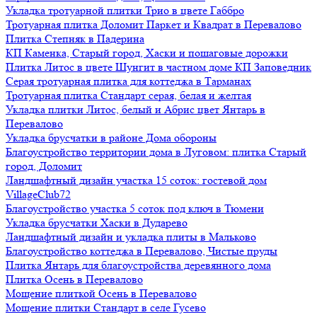
Укладка тротуарной плитки Трио в цвете Габбро
Тротуарная плитка Доломит Паркет и Квадрат в Перевалово
Плитка Степняк в Падерина
КП Каменка, Старый город, Хаски и пошаговые дорожки
Плитка Литос в цвете Шунгит в частном доме КП Заповедник
Серая тротуарная плитка для коттеджа в Тарманах
Тротуарная плитка Стандарт серая, белая и желтая
Укладка плитки Литос, белый и Абрис цвет Янтарь в
Перевалово
Укладка брусчатки в районе Дома обороны
Благоустройство территории дома в Луговом: плитка Старый
город, Доломит
Ландшафтный дизайн участка 15 соток: гостевой дом
VillageClub72
Благоустройство участка 5 соток под ключ в Тюмени
Укладка брусчатки Хаски в Дударево
Ландшафтный дизайн и укладка плиты в Мальково
Благоустройство коттеджа в Перевалово, Чистые пруды
Плитка Янтарь для благоустройства деревянного дома
Плитка Осень в Перевалово
Мощение плиткой Осень в Перевалово
Мощение плитки Стандарт в селе Гусево