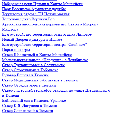
Набережная реки Иртыш в Ханты-Мансийске
Парк Российско-Армянской дружбы
Территория рядом с ТЦ Новый магнат
Торговый центр Верхний Бор
Армянская апостольская церковь им. Святого Месропа
Маштоца
Благоустройство территории базы отдыха Липовое
Нoвый Двoрeц культуры в Ишимe
Благоустройство территории центра "Свой дом"
Парки и скверы
Сквер Шахматный в Ханты-Мансийске
Монастырская заимка «Плодушка» в Челябинске
Сквер Турчаниновых в Соликамске
Сквер Спортивный в Тобольске
Бульвар Ершова в Тюмени
Сквер Медицинских работников в Тюмени
Сквер Отрядов мэра в Тюмени
Сквер с историей географов открыли по улице Дзержинского
в Тюмени
Байновский сад в Каменск-Уральске
Сквер К.Я. Лагунова в Тюмени
Сквер Славянский в Тюмени