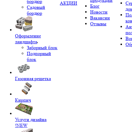
продукции
бордюр
АКЦИИ
Се
Блог
Садовый
до
Новости
бордюр
По
Вакансии
ко
Отзывы
Ан
по
Оформление
Во
ландшафта
Об
Заборный блок
Подпорный
блок
Газонная решетка
Кирпич
Услуги дизайна
!NEW