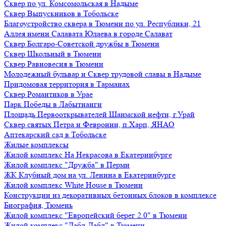
Сквер по ул. Комсомольская в Надыме
Сквер Выпускников в Тобольске
Благоустройство сквера в Тюмени по ул. Республики, 21
Аллея имени Салавата Юлаева в городе Салават
Сквер Болгаро-Советской дружбы в Тюмени
Сквер Школьный в Тюмени
Сквер Равновесия в Тюмени
Молодежный бульвар и Сквер трудовой славы в Надыме
Придомовая территория в Тарманах
Сквер Романтиков в Урае
Парк Победы в Лабытнанги
Площадь Первооткрывателей Шаимской нефти, г.Урай
Сквер святых Петра и Февронии, п.Харп, ЯНАО
Аптекарский сад в Тобольске
Жилые комплексы
Жилой комплекс На Некрасова в Екатеринбурге
Жилой комплекс "Дружба" в Перми
ЖК Клубный дом на ул. Ленина в Екатеринбурге
Жилой комплекс White House в Тюмени
Конструкции из декоративных бетонных блоков в комплексе
Биография, Тюмень
Жилой комплекс "Европейский берег 2.0" в Тюмени
Жилой комплекс "Дабл-Дабл" в Тюмени