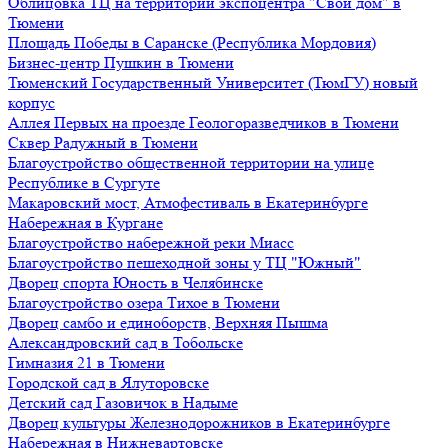
Облицовка ТЦ на территории экспоцентра "Свой дом" в
Тюмени
Площадь Победы в Саранске (Республика Мордовия)
Бизнес-центр Пушкин в Тюмени
Тюменский Государственный Университет (ТюмГУ) новый
корпус
Аллея Первых на проезде Геологоразведчиков в Тюмени
Сквер Радужный в Тюмени
Благоустройство общественной территории на улице
Республике в Сургуте
Макаровский мост, Атмофестиваль в Екатеринбурге
Набережная в Кургане
Благоустройство набережной реки Миасс
Благоустройство пешеходной зоны у ТЦ "Южный"
Дворец спорта Юность в Челябинске
Благоустройство озера Тихое в Тюмени
Дворец самбо и единоборств, Верхняя Пышма
Александровский сад в Тобольске
Гимназия 21 в Тюмени
Городской сад в Ялуторовске
Детский сад Газовичок в Надыме
Дворец культуры Железнодорожников в Екатеринбурге
Набережная в Нижневартовске