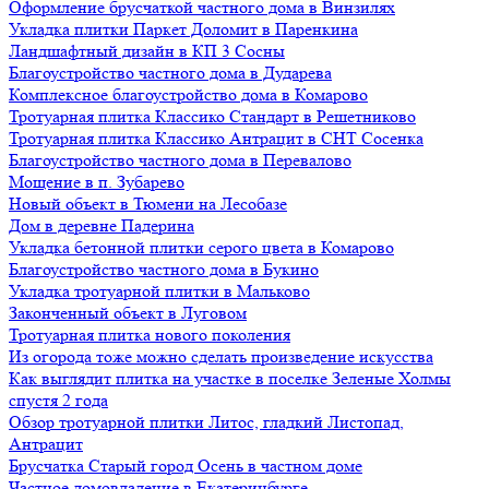
Оформление брусчаткой частного дома в Винзилях
Укладка плитки Паркет Доломит в Паренкина
Ландшафтный дизайн в КП 3 Сосны
Благоустройство частного дома в Дударева
Комплексное благоустройство дома в Комарово
Тротуарная плитка Классико Стандарт в Решетниково
Тротуарная плитка Классико Антрацит в СНТ Сосенка
Благоустройство частного дома в Перевалово
Мощение в п. Зубарево
Новый объект в Тюмени на Лесобазе
Дом в деревне Падерина
Укладка бетонной плитки серого цвета в Комарово
Благоустройство частного дома в Букино
Укладка тротуарной плитки в Мальково
Законченный объект в Луговом
Тротуарная плитка нового поколения
Из огорода тоже можно сделать произведение искусства
Как выглядит плитка на участке в поселке Зеленые Холмы
спустя 2 года
Обзор тротуарной плитки Литос, гладкий Листопад,
Антрацит
Брусчатка Старый город Осень в частном доме
Частное домовладение в Екатеринбурге