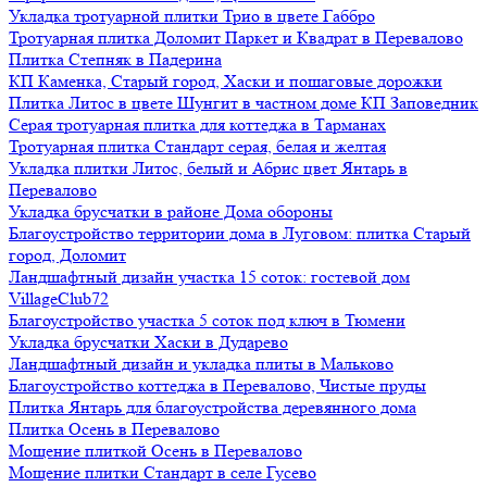
Укладка тротуарной плитки Трио в цвете Габбро
Тротуарная плитка Доломит Паркет и Квадрат в Перевалово
Плитка Степняк в Падерина
КП Каменка, Старый город, Хаски и пошаговые дорожки
Плитка Литос в цвете Шунгит в частном доме КП Заповедник
Серая тротуарная плитка для коттеджа в Тарманах
Тротуарная плитка Стандарт серая, белая и желтая
Укладка плитки Литос, белый и Абрис цвет Янтарь в
Перевалово
Укладка брусчатки в районе Дома обороны
Благоустройство территории дома в Луговом: плитка Старый
город, Доломит
Ландшафтный дизайн участка 15 соток: гостевой дом
VillageClub72
Благоустройство участка 5 соток под ключ в Тюмени
Укладка брусчатки Хаски в Дударево
Ландшафтный дизайн и укладка плиты в Мальково
Благоустройство коттеджа в Перевалово, Чистые пруды
Плитка Янтарь для благоустройства деревянного дома
Плитка Осень в Перевалово
Мощение плиткой Осень в Перевалово
Мощение плитки Стандарт в селе Гусево