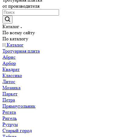
от производителя
Каталог
По всему сайту
По каталогу
Каталог
Тротуарная плита
Абрис
Арбор
Квадрат
Классико
Литос
Мозаика
Паркет
Петра
Прямоугольник
Регата
Ригель
Рутрум
Старый город
Табула