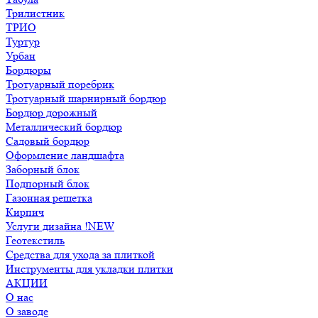
Трилистник
ТРИО
Туртур
Урбан
Бордюры
Тротуарный поребрик
Тротуарный шарнирный бордюр
Бордюр дорожный
Металлический бордюр
Садовый бордюр
Оформление ландшафта
Заборный блок
Подпорный блок
Газонная решетка
Кирпич
Услуги дизайна !NEW
Геотекстиль
Средства для ухода за плиткой
Инструменты для укладки плитки
АКЦИИ
О нас
О заводе