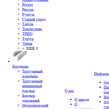
Регата
Ригель
Рутрум
Старый город
Табула
Трилистник
ТРИО
Туртур
Урбан
+ ЕЩЕ 8
Бордюры
Тротуарный
Информ
поребрик
Тротуарный
Оп
шарнирный
Шк
бордюр
О нас
бл
Бордюр
На
О заводе
дорожный
Ат
О
Металлический
ст