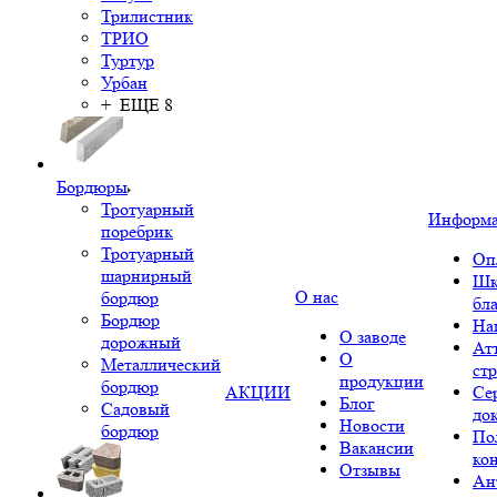
Трилистник
ТРИО
Туртур
Урбан
+ ЕЩЕ 8
Бордюры
Тротуарный
Информ
поребрик
Тротуарный
Оп
шарнирный
Шк
О нас
бордюр
бл
Бордюр
На
О заводе
дорожный
Ат
О
Металлический
ст
продукции
бордюр
АКЦИИ
Се
Блог
Садовый
до
Новости
бордюр
По
Вакансии
ко
Отзывы
Ан