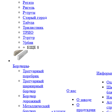
Регата
Ригель
Рутрум
Старый город
Табула
Трилистник
ТРИО
Туртур
Урбан
+ ЕЩЕ 8
Бордюры
Тротуарный
Информ
поребрик
Тротуарный
Оп
шарнирный
Шк
О нас
бордюр
бл
Бордюр
На
О заводе
дорожный
Ат
О
Металлический
ст
продукции
бордюр