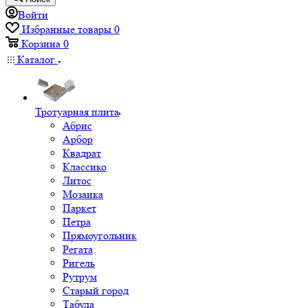
Войти
Избранные товары
0
Корзина
0
Каталог
Тротуарная плита
Абрис
Арбор
Квадрат
Классико
Литос
Мозаика
Паркет
Петра
Прямоугольник
Регата
Ригель
Рутрум
Старый город
Табула