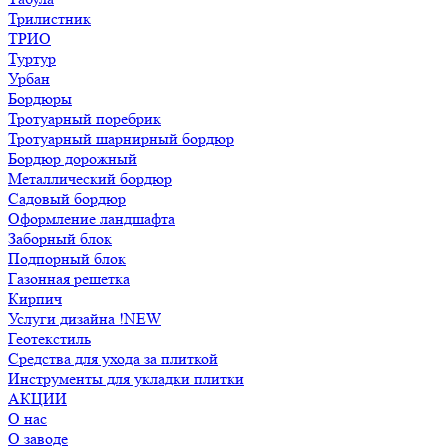
Трилистник
ТРИО
Туртур
Урбан
Бордюры
Тротуарный поребрик
Тротуарный шарнирный бордюр
Бордюр дорожный
Металлический бордюр
Садовый бордюр
Оформление ландшафта
Заборный блок
Подпорный блок
Газонная решетка
Кирпич
Услуги дизайна !NEW
Геотекстиль
Средства для ухода за плиткой
Инструменты для укладки плитки
АКЦИИ
О нас
О заводе