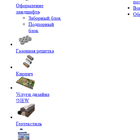
по
Оформление
Во
ландшафта
Об
Заборный блок
Подпорный
блок
Газонная решетка
Кирпич
Услуги дизайна
!NEW
Геотекстиль