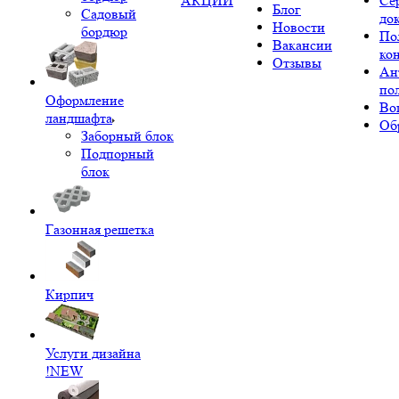
АКЦИИ
Се
Блог
Садовый
до
Новости
бордюр
По
Вакансии
ко
Отзывы
Ан
по
Оформление
Во
ландшафта
Об
Заборный блок
Подпорный
блок
Газонная решетка
Кирпич
Услуги дизайна
!NEW