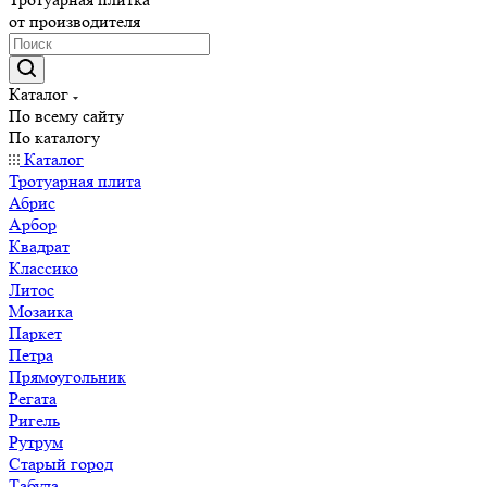
от производителя
Каталог
По всему сайту
По каталогу
Каталог
Тротуарная плита
Абрис
Арбор
Квадрат
Классико
Литос
Мозаика
Паркет
Петра
Прямоугольник
Регата
Ригель
Рутрум
Старый город
Табула