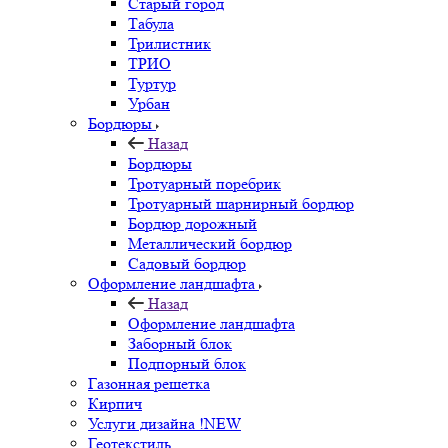
Старый город
Табула
Трилистник
ТРИО
Туртур
Урбан
Бордюры
Назад
Бордюры
Тротуарный поребрик
Тротуарный шарнирный бордюр
Бордюр дорожный
Металлический бордюр
Садовый бордюр
Оформление ландшафта
Назад
Оформление ландшафта
Заборный блок
Подпорный блок
Газонная решетка
Кирпич
Услуги дизайна !NEW
Геотекстиль