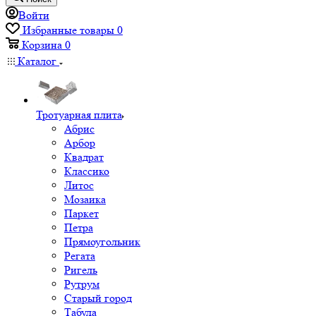
Войти
Избранные товары
0
Корзина
0
Каталог
Тротуарная плита
Абрис
Арбор
Квадрат
Классико
Литос
Мозаика
Паркет
Петра
Прямоугольник
Регата
Ригель
Рутрум
Старый город
Табула