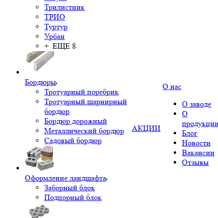
Трилистник
ТРИО
Туртур
Урбан
+ ЕЩЕ 8
Бордюры
О нас
Тротуарный поребрик
Тротуарный шарнирный
О заводе
бордюр
О
Бордюр дорожный
продукци
АКЦИИ
Металлический бордюр
Блог
Садовый бордюр
Новости
Вакансии
Отзывы
Оформление ландшафта
Заборный блок
Подпорный блок