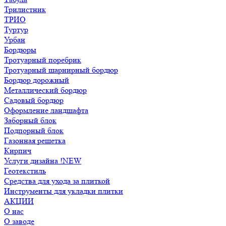
Трилистник
ТРИО
Туртур
Урбан
Бордюры
Тротуарный поребрик
Тротуарный шарнирный бордюр
Бордюр дорожный
Металлический бордюр
Садовый бордюр
Оформление ландшафта
Заборный блок
Подпорный блок
Газонная решетка
Кирпич
Услуги дизайна !NEW
Геотекстиль
Средства для ухода за плиткой
Инструменты для укладки плитки
АКЦИИ
О нас
О заводе