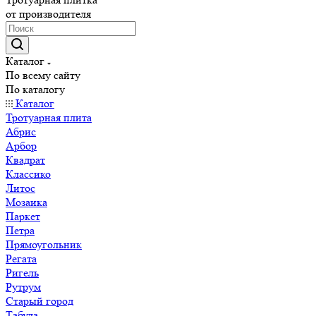
от производителя
Каталог
По всему сайту
По каталогу
Каталог
Тротуарная плита
Абрис
Арбор
Квадрат
Классико
Литос
Мозаика
Паркет
Петра
Прямоугольник
Регата
Ригель
Рутрум
Старый город
Табула