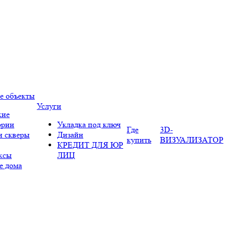
е объекты
Услуги
кие
ории
Укладка под ключ
Где
3D-
и скверы
Дизайн
купить
ВИЗУАЛИЗАТОР
КРЕДИТ ДЛЯ ЮР
ксы
ЛИЦ
е дома