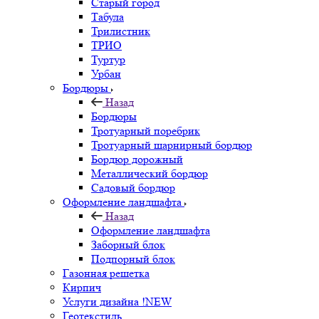
Старый город
Табула
Трилистник
ТРИО
Туртур
Урбан
Бордюры
Назад
Бордюры
Тротуарный поребрик
Тротуарный шарнирный бордюр
Бордюр дорожный
Металлический бордюр
Садовый бордюр
Оформление ландшафта
Назад
Оформление ландшафта
Заборный блок
Подпорный блок
Газонная решетка
Кирпич
Услуги дизайна !NEW
Геотекстиль