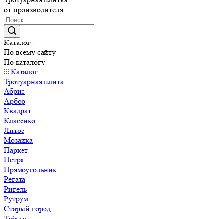
от производителя
Каталог
По всему сайту
По каталогу
Каталог
Тротуарная плита
Абрис
Арбор
Квадрат
Классико
Литос
Мозаика
Паркет
Петра
Прямоугольник
Регата
Ригель
Рутрум
Старый город
Табула