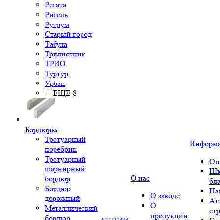
Регата
Ригель
Рутрум
Старый город
Табула
Трилистник
ТРИО
Туртур
Урбан
+ ЕЩЕ 8
Бордюры
Тротуарный
Информ
поребрик
Тротуарный
Оп
шарнирный
Шк
О нас
бордюр
бл
Бордюр
На
О заводе
дорожный
Ат
О
Металлический
ст
продукции
бордюр