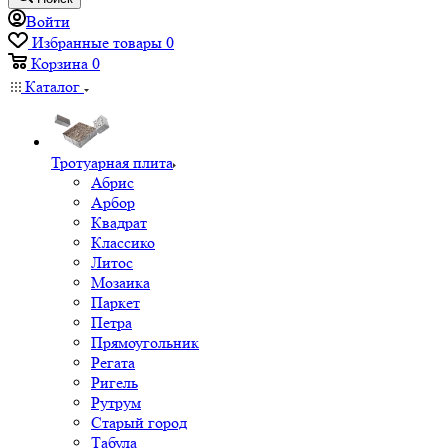
Войти
Избранные товары
0
Корзина
0
Каталог
Тротуарная плита
Абрис
Арбор
Квадрат
Классико
Литос
Мозаика
Паркет
Петра
Прямоугольник
Регата
Ригель
Рутрум
Старый город
Табула