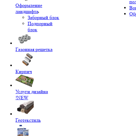
по
Оформление
Во
ландшафта
Об
Заборный блок
Подпорный
блок
Газонная решетка
Кирпич
Услуги дизайна
!NEW
Геотекстиль