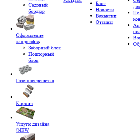
АКЦИИ
Се
Блог
Садовый
до
Новости
бордюр
По
Вакансии
ко
Отзывы
Ан
по
Оформление
Во
ландшафта
Об
Заборный блок
Подпорный
блок
Газонная решетка
Кирпич
Услуги дизайна
!NEW