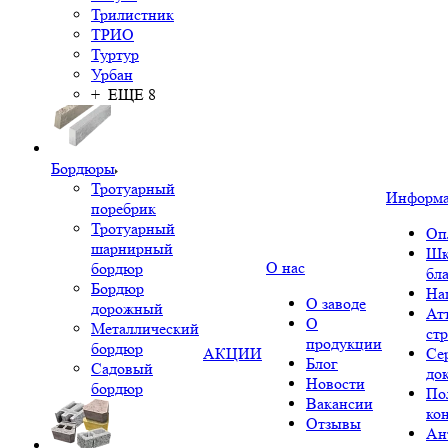
Трилистник
ТРИО
Туртур
Урбан
+ ЕЩЕ 8
Бордюры
Тротуарный
Информ
поребрик
Тротуарный
Оп
шарнирный
Шк
О нас
бордюр
бл
Бордюр
На
О заводе
дорожный
Ат
О
Металлический
ст
продукции
бордюр
АКЦИИ
Се
Блог
Садовый
до
Новости
бордюр
По
Вакансии
ко
Отзывы
Ан