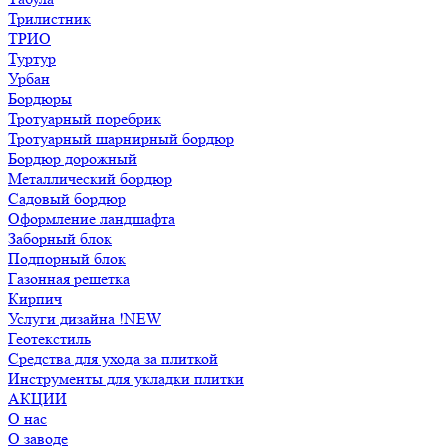
Трилистник
ТРИО
Туртур
Урбан
Бордюры
Тротуарный поребрик
Тротуарный шарнирный бордюр
Бордюр дорожный
Металлический бордюр
Садовый бордюр
Оформление ландшафта
Заборный блок
Подпорный блок
Газонная решетка
Кирпич
Услуги дизайна !NEW
Геотекстиль
Средства для ухода за плиткой
Инструменты для укладки плитки
АКЦИИ
О нас
О заводе