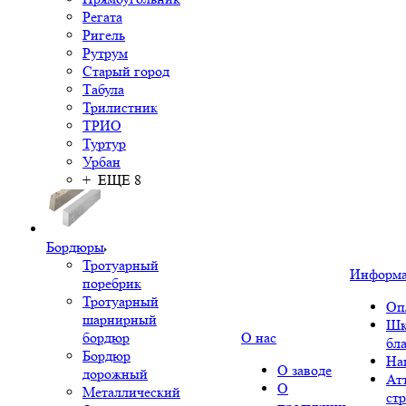
Регата
Ригель
Рутрум
Старый город
Табула
Трилистник
ТРИО
Туртур
Урбан
+ ЕЩЕ 8
Бордюры
Тротуарный
Информ
поребрик
Тротуарный
Оп
шарнирный
Шк
бордюр
О нас
бл
Бордюр
На
О заводе
дорожный
Ат
О
Металлический
ст