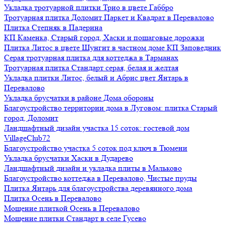
Укладка тротуарной плитки Трио в цвете Габбро
Тротуарная плитка Доломит Паркет и Квадрат в Перевалово
Плитка Степняк в Падерина
КП Каменка, Старый город, Хаски и пошаговые дорожки
Плитка Литос в цвете Шунгит в частном доме КП Заповедник
Серая тротуарная плитка для коттеджа в Тарманах
Тротуарная плитка Стандарт серая, белая и желтая
Укладка плитки Литос, белый и Абрис цвет Янтарь в
Перевалово
Укладка брусчатки в районе Дома обороны
Благоустройство территории дома в Луговом: плитка Старый
город, Доломит
Ландшафтный дизайн участка 15 соток: гостевой дом
VillageClub72
Благоустройство участка 5 соток под ключ в Тюмени
Укладка брусчатки Хаски в Дударево
Ландшафтный дизайн и укладка плиты в Мальково
Благоустройство коттеджа в Перевалово, Чистые пруды
Плитка Янтарь для благоустройства деревянного дома
Плитка Осень в Перевалово
Мощение плиткой Осень в Перевалово
Мощение плитки Стандарт в селе Гусево