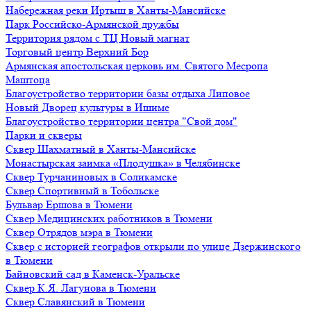
Набережная реки Иртыш в Ханты-Мансийске
Парк Российско-Армянской дружбы
Территория рядом с ТЦ Новый магнат
Торговый центр Верхний Бор
Армянская апостольская церковь им. Святого Месропа
Маштоца
Благоустройство территории базы отдыха Липовое
Нoвый Двoрeц культуры в Ишимe
Благоустройство территории центра "Свой дом"
Парки и скверы
Сквер Шахматный в Ханты-Мансийске
Монастырская заимка «Плодушка» в Челябинске
Сквер Турчаниновых в Соликамске
Сквер Спортивный в Тобольске
Бульвар Ершова в Тюмени
Сквер Медицинских работников в Тюмени
Сквер Отрядов мэра в Тюмени
Сквер с историей географов открыли по улице Дзержинского
в Тюмени
Байновский сад в Каменск-Уральске
Сквер К.Я. Лагунова в Тюмени
Сквер Славянский в Тюмени