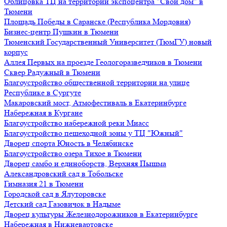
Облицовка ТЦ на территории экспоцентра "Свой дом" в
Тюмени
Площадь Победы в Саранске (Республика Мордовия)
Бизнес-центр Пушкин в Тюмени
Тюменский Государственный Университет (ТюмГУ) новый
корпус
Аллея Первых на проезде Геологоразведчиков в Тюмени
Сквер Радужный в Тюмени
Благоустройство общественной территории на улице
Республике в Сургуте
Макаровский мост, Атмофестиваль в Екатеринбурге
Набережная в Кургане
Благоустройство набережной реки Миасс
Благоустройство пешеходной зоны у ТЦ "Южный"
Дворец спорта Юность в Челябинске
Благоустройство озера Тихое в Тюмени
Дворец самбо и единоборств, Верхняя Пышма
Александровский сад в Тобольске
Гимназия 21 в Тюмени
Городской сад в Ялуторовске
Детский сад Газовичок в Надыме
Дворец культуры Железнодорожников в Екатеринбурге
Набережная в Нижневартовске