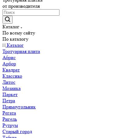
от производителя
Каталог
По всему сайту
По каталогу
Каталог
Тротуарная плита
Абрис
Арбор
Квадрат
Классико
Литос
Мозаика
Паркет
Петра
Прямоугольник
Регата
Ригель
Рутрум
Старый город
Табула