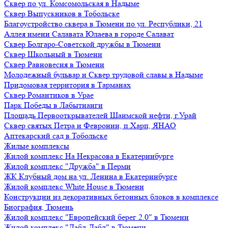
Сквер по ул. Комсомольская в Надыме
Сквер Выпускников в Тобольске
Благоустройство сквера в Тюмени по ул. Республики, 21
Аллея имени Салавата Юлаева в городе Салават
Сквер Болгаро-Советской дружбы в Тюмени
Сквер Школьный в Тюмени
Сквер Равновесия в Тюмени
Молодежный бульвар и Сквер трудовой славы в Надыме
Придомовая территория в Тарманах
Сквер Романтиков в Урае
Парк Победы в Лабытнанги
Площадь Первооткрывателей Шаимской нефти, г.Урай
Сквер святых Петра и Февронии, п.Харп, ЯНАО
Аптекарский сад в Тобольске
Жилые комплексы
Жилой комплекс На Некрасова в Екатеринбурге
Жилой комплекс "Дружба" в Перми
ЖК Клубный дом на ул. Ленина в Екатеринбурге
Жилой комплекс White House в Тюмени
Конструкции из декоративных бетонных блоков в комплексе
Биография, Тюмень
Жилой комплекс "Европейский берег 2.0" в Тюмени
Жилой комплекс "Дабл-Дабл" в Тюмени