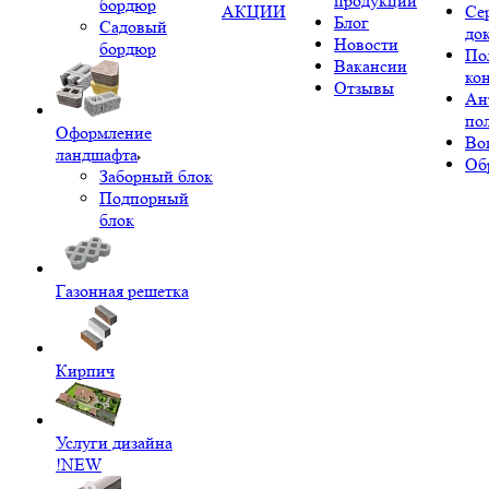
продукции
бордюр
АКЦИИ
Се
Блог
Садовый
до
Новости
бордюр
По
Вакансии
ко
Отзывы
Ан
по
Оформление
Во
ландшафта
Об
Заборный блок
Подпорный
блок
Газонная решетка
Кирпич
Услуги дизайна
!NEW