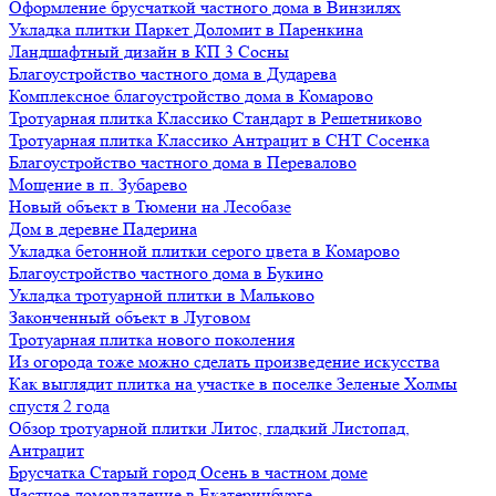
Оформление брусчаткой частного дома в Винзилях
Укладка плитки Паркет Доломит в Паренкина
Ландшафтный дизайн в КП 3 Сосны
Благоустройство частного дома в Дударева
Комплексное благоустройство дома в Комарово
Тротуарная плитка Классико Стандарт в Решетниково
Тротуарная плитка Классико Антрацит в СНТ Сосенка
Благоустройство частного дома в Перевалово
Мощение в п. Зубарево
Новый объект в Тюмени на Лесобазе
Дом в деревне Падерина
Укладка бетонной плитки серого цвета в Комарово
Благоустройство частного дома в Букино
Укладка тротуарной плитки в Мальково
Законченный объект в Луговом
Тротуарная плитка нового поколения
Из огорода тоже можно сделать произведение искусства
Как выглядит плитка на участке в поселке Зеленые Холмы
спустя 2 года
Обзор тротуарной плитки Литос, гладкий Листопад,
Антрацит
Брусчатка Старый город Осень в частном доме
Частное домовладение в Екатеринбурге