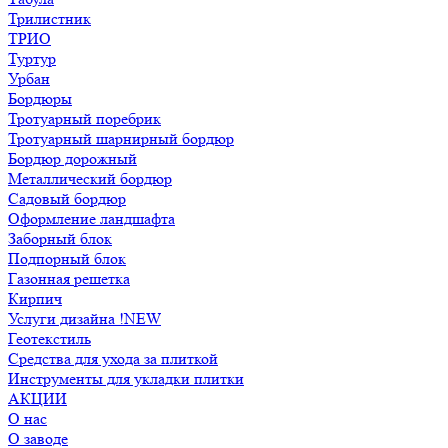
Трилистник
ТРИО
Туртур
Урбан
Бордюры
Тротуарный поребрик
Тротуарный шарнирный бордюр
Бордюр дорожный
Металлический бордюр
Садовый бордюр
Оформление ландшафта
Заборный блок
Подпорный блок
Газонная решетка
Кирпич
Услуги дизайна !NEW
Геотекстиль
Средства для ухода за плиткой
Инструменты для укладки плитки
АКЦИИ
О нас
О заводе