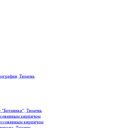
иография, Тюмень
е "Ботаника", Тюмень
ссованным кирпичом
ессованным кирпичом
ириады, Тюмень