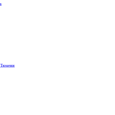
а
в Тюмени