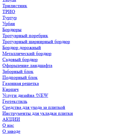
Трилистник
ТРИО
Туртур
Урбан
Бордюры
Тротуарный поребрик
Тротуарный шарнирный бордюр
Бордюр дорожный
Металлический бордюр
Садовый бордюр
Оформление ландшафта
Заборный блок
Подпорный блок
Газонная решетка
Кирпич
Услуги дизайна !NEW
Геотекстиль
Средства для ухода за плиткой
Инструменты для укладки плитки
АКЦИИ
О нас
О заводе