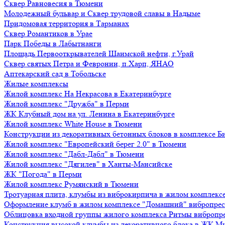
Сквер Равновесия в Тюмени
Молодежный бульвар и Сквер трудовой славы в Надыме
Придомовая территория в Тарманах
Сквер Романтиков в Урае
Парк Победы в Лабытнанги
Площадь Первооткрывателей Шаимской нефти, г.Урай
Сквер святых Петра и Февронии, п.Харп, ЯНАО
Аптекарский сад в Тобольске
Жилые комплексы
Жилой комплекс На Некрасова в Екатеринбурге
Жилой комплекс "Дружба" в Перми
ЖК Клубный дом на ул. Ленина в Екатеринбурге
Жилой комплекс White House в Тюмени
Конструкции из декоративных бетонных блоков в комплексе Б
Жилой комплекс "Европейский берег 2.0" в Тюмени
Жилой комплекс "Дабл-Дабл" в Тюмени
Жилой комплекс "Дягилев" в Ханты-Мансийске
ЖК "Погода" в Перми
Жилой комплекс Румянский в Тюмени
Тротуарная плита, клумбы из виброкирпича в жилом комплекс
Оформление клумб в жилом комплексе "Домашний" вибропре
Облицовка входной группы жилого комплекса Ритмы вибропр
Конструкция высокой клумбы из декоративного блока в ЖК М