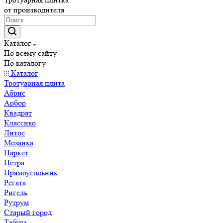
от производителя
Каталог
По всему сайту
По каталогу
Каталог
Тротуарная плита
Абрис
Арбор
Квадрат
Классико
Литос
Мозаика
Паркет
Петра
Прямоугольник
Регата
Ригель
Рутрум
Старый город
Табула