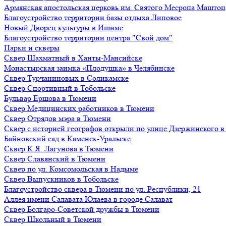
Армянская апостольская церковь им. Святого Месропа Маштоц
Благоустройство территории базы отдыха Липовое
Нoвый Двoрeц культуры в Ишимe
Благоустройство территории центра "Свой дом"
Парки и скверы
Сквер Шахматный в Ханты-Мансийске
Монастырская заимка «Плодушка» в Челябинске
Сквер Турчаниновых в Соликамске
Сквер Спортивный в Тобольске
Бульвар Ершова в Тюмени
Сквер Медицинских работников в Тюмени
Сквер Отрядов мэра в Тюмени
Сквер с историей географов открыли по улице Дзержинского 
Байновский сад в Каменск-Уральске
Сквер К.Я. Лагунова в Тюмени
Сквер Славянский в Тюмени
Сквер по ул. Комсомольская в Надыме
Сквер Выпускников в Тобольске
Благоустройство сквера в Тюмени по ул. Республики, 21
Аллея имени Салавата Юлаева в городе Салават
Сквер Болгаро-Советской дружбы в Тюмени
Сквер Школьный в Тюмени