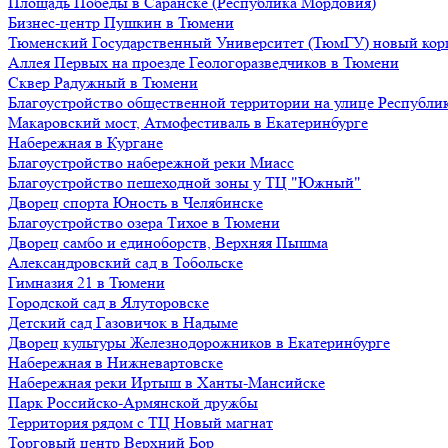
Площадь Победы в Саранске (Республика Мордовия)
Бизнес-центр Пушкин в Тюмени
Тюменский Государственный Университет (ТюмГУ) новый кор
Аллея Первых на проезде Геологоразведчиков в Тюмени
Сквер Радужный в Тюмени
Благоустройство общественной территории на улице Республик
Макаровский мост, Атмофестиваль в Екатеринбурге
Набережная в Кургане
Благоустройство набережной реки Миасс
Благоустройство пешеходной зоны у ТЦ "Южный"
Дворец спорта Юность в Челябинске
Благоустройство озера Тихое в Тюмени
Дворец самбо и единоборств, Верхняя Пышма
Александровский сад в Тобольске
Гимназия 21 в Тюмени
Городской сад в Ялуторовске
Детский сад Газовичок в Надыме
Дворец культуры Железнодорожников в Екатеринбурге
Набережная в Нижневартовске
Набережная реки Иртыш в Ханты-Мансийске
Парк Российско-Армянской дружбы
Территория рядом с ТЦ Новый магнат
Торговый центр Верхний Бор