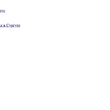
пус
е в Сургуте