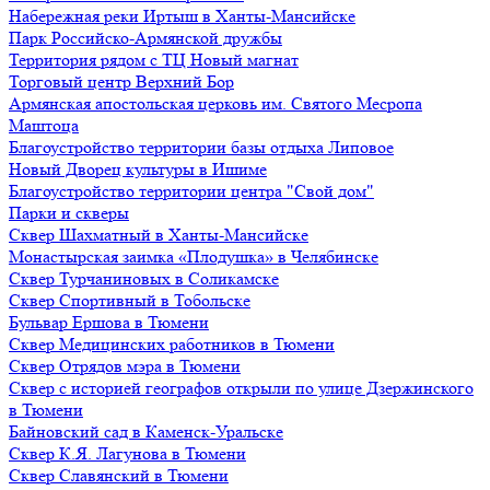
Набережная реки Иртыш в Ханты-Мансийске
Парк Российско-Армянской дружбы
Территория рядом с ТЦ Новый магнат
Торговый центр Верхний Бор
Армянская апостольская церковь им. Святого Месропа
Маштоца
Благоустройство территории базы отдыха Липовое
Нoвый Двoрeц культуры в Ишимe
Благоустройство территории центра "Свой дом"
Парки и скверы
Сквер Шахматный в Ханты-Мансийске
Монастырская заимка «Плодушка» в Челябинске
Сквер Турчаниновых в Соликамске
Сквер Спортивный в Тобольске
Бульвар Ершова в Тюмени
Сквер Медицинских работников в Тюмени
Сквер Отрядов мэра в Тюмени
Сквер с историей географов открыли по улице Дзержинского
в Тюмени
Байновский сад в Каменск-Уральске
Сквер К.Я. Лагунова в Тюмени
Сквер Славянский в Тюмени