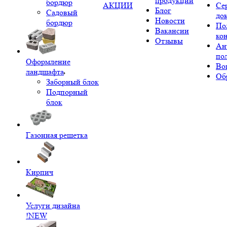
продукции
бордюр
АКЦИИ
Се
Блог
Садовый
до
Новости
бордюр
По
Вакансии
ко
Отзывы
Ан
по
Оформление
Во
ландшафта
Об
Заборный блок
Подпорный
блок
Газонная решетка
Кирпич
Услуги дизайна
!NEW