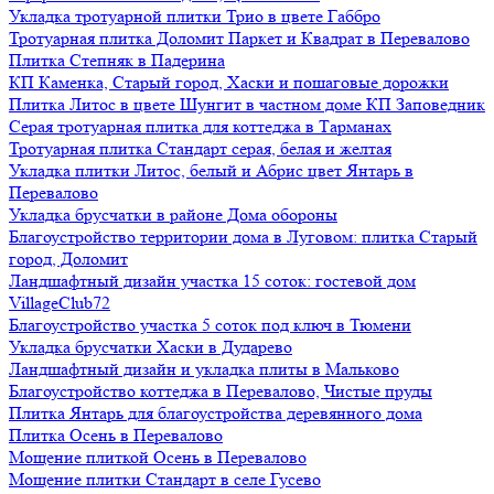
Укладка тротуарной плитки Трио в цвете Габбро
Тротуарная плитка Доломит Паркет и Квадрат в Перевалово
Плитка Степняк в Падерина
КП Каменка, Старый город, Хаски и пошаговые дорожки
Плитка Литос в цвете Шунгит в частном доме КП Заповедник
Серая тротуарная плитка для коттеджа в Тарманах
Тротуарная плитка Стандарт серая, белая и желтая
Укладка плитки Литос, белый и Абрис цвет Янтарь в
Перевалово
Укладка брусчатки в районе Дома обороны
Благоустройство территории дома в Луговом: плитка Старый
город, Доломит
Ландшафтный дизайн участка 15 соток: гостевой дом
VillageClub72
Благоустройство участка 5 соток под ключ в Тюмени
Укладка брусчатки Хаски в Дударево
Ландшафтный дизайн и укладка плиты в Мальково
Благоустройство коттеджа в Перевалово, Чистые пруды
Плитка Янтарь для благоустройства деревянного дома
Плитка Осень в Перевалово
Мощение плиткой Осень в Перевалово
Мощение плитки Стандарт в селе Гусево