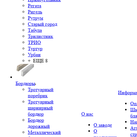
Регата
Ригель
Рутрум
Старый город
Табула
Трилистник
ТРИО
Туртур
Урбан
+ ЕЩЕ 8
Бордюры
Тротуарный
Информ
поребрик
Тротуарный
Оп
шарнирный
Шк
бордюр
О нас
бл
Бордюр
На
О заводе
дорожный
Ат
О
Металлический
ст