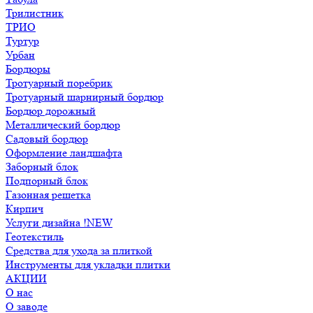
Трилистник
ТРИО
Туртур
Урбан
Бордюры
Тротуарный поребрик
Тротуарный шарнирный бордюр
Бордюр дорожный
Металлический бордюр
Садовый бордюр
Оформление ландшафта
Заборный блок
Подпорный блок
Газонная решетка
Кирпич
Услуги дизайна !NEW
Геотекстиль
Средства для ухода за плиткой
Инструменты для укладки плитки
АКЦИИ
О нас
О заводе