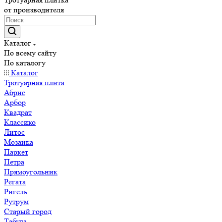
от производителя
Каталог
По всему сайту
По каталогу
Каталог
Тротуарная плита
Абрис
Арбор
Квадрат
Классико
Литос
Мозаика
Паркет
Петра
Прямоугольник
Регата
Ригель
Рутрум
Старый город
Табула