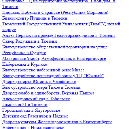
Облицовка ТЦ на территории экспоцентра "Свой дом" в
Тюмени
Площадь Победы в Саранске (Республика Мордовия)
Бизнес-центр Пушкин в Тюмени
Тюменский Государственный Университет (ТюмГУ) новый
корпус
Аллея Первых на проезде Геологоразведчиков в Тюмени
Сквер Радужный в Тюмени
Благоустройство общественной территории на улице
Республике в Сургуте
Макаровский мост, Атмофестиваль в Екатеринбурге
Набережная в Кургане
Благоустройство набережной реки Миасс
Благоустройство пешеходной зоны у ТЦ "Южный"
Дворец спорта Юность в Челябинске
Благоустройство озера Тихое в Тюмени
Дворец самбо и единоборств, Верхняя Пышма
Александровский сад в Тобольске
Гимназия 21 в Тюмени
Городской сад в Ялуторовске
Детский сад Газовичок в Надыме
Дворец культуры Железнодорожников в Екатеринбурге
Набережная в Нижневартовске