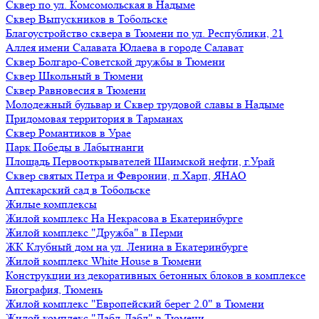
Сквер по ул. Комсомольская в Надыме
Сквер Выпускников в Тобольске
Благоустройство сквера в Тюмени по ул. Республики, 21
Аллея имени Салавата Юлаева в городе Салават
Сквер Болгаро-Советской дружбы в Тюмени
Сквер Школьный в Тюмени
Сквер Равновесия в Тюмени
Молодежный бульвар и Сквер трудовой славы в Надыме
Придомовая территория в Тарманах
Сквер Романтиков в Урае
Парк Победы в Лабытнанги
Площадь Первооткрывателей Шаимской нефти, г.Урай
Сквер святых Петра и Февронии, п.Харп, ЯНАО
Аптекарский сад в Тобольске
Жилые комплексы
Жилой комплекс На Некрасова в Екатеринбурге
Жилой комплекс "Дружба" в Перми
ЖК Клубный дом на ул. Ленина в Екатеринбурге
Жилой комплекс White House в Тюмени
Конструкции из декоративных бетонных блоков в комплексе
Биография, Тюмень
Жилой комплекс "Европейский берег 2.0" в Тюмени
Жилой комплекс "Дабл-Дабл" в Тюмени