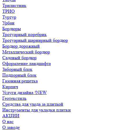
Трилистник
ТРИО
Туртур
Урбан
Бордюры
Тротуарный поребрик
Тротуарный шарнирный бордюр
Бордюр дорожный
Металлический бордюр
Садовый бордюр
Оформление ландшафта
Заборный блок
Подпорный блок
Газонная решетка
Кирпич
Услуги дизайна !NEW
Геотекстиль
Средства для ухода за плиткой
Инструменты для укладки плитки
АКЦИИ
О нас
О заводе