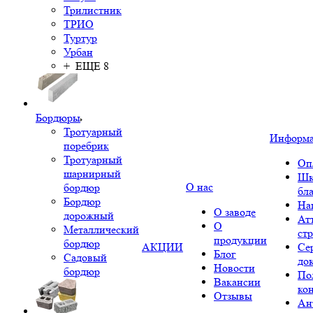
Трилистник
ТРИО
Туртур
Урбан
+ ЕЩЕ 8
Бордюры
Тротуарный
Информ
поребрик
Тротуарный
Оп
шарнирный
Шк
О нас
бордюр
бл
Бордюр
На
О заводе
дорожный
Ат
О
Металлический
ст
продукции
бордюр
АКЦИИ
Се
Блог
Садовый
до
Новости
бордюр
По
Вакансии
ко
Отзывы
Ан