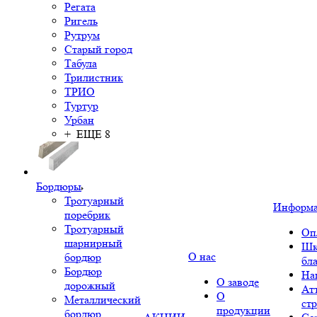
Регата
Ригель
Рутрум
Старый город
Табула
Трилистник
ТРИО
Туртур
Урбан
+ ЕЩЕ 8
Бордюры
Тротуарный
Информ
поребрик
Тротуарный
Оп
шарнирный
Шк
О нас
бордюр
бл
Бордюр
На
О заводе
дорожный
Ат
О
Металлический
ст
продукции
бордюр