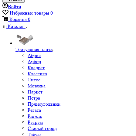
Войти
Избранные товары
0
Корзина
0
Каталог
Тротуарная плита
Абрис
Арбор
Квадрат
Классико
Литос
Мозаика
Паркет
Петра
Прямоугольник
Регата
Ригель
Рутрум
Старый город
Табула