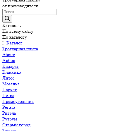
от производителя
Каталог
По всему сайту
По каталогу
Каталог
Тротуарная плита
Абрис
Арбор
Квадрат
Классико
Литос
Мозаика
Паркет
Петра
Прямоугольник
Регата
Ригель
Рутрум
Старый город
Табула