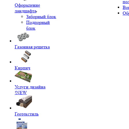
по
Оформление
Во
ландшафта
Об
Заборный блок
Подпорный
блок
Газонная решетка
Кирпич
Услуги дизайна
!NEW
Геотекстиль