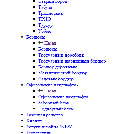
Старый город
Табула
Трилистник
ТРИО
Туртур
Урбан
Бордюры
Назад
Бордюры
Тротуарный поребрик
Тротуарный шарнирный бордюр
Бордюр дорожный
Металлический бордюр
Садовый бордюр
Оформление ландшафта
Назад
Оформление ландшафта
Заборный блок
Подпорный блок
Газонная решетка
Кирпич
Услуги дизайна !NEW
Геотекстиль