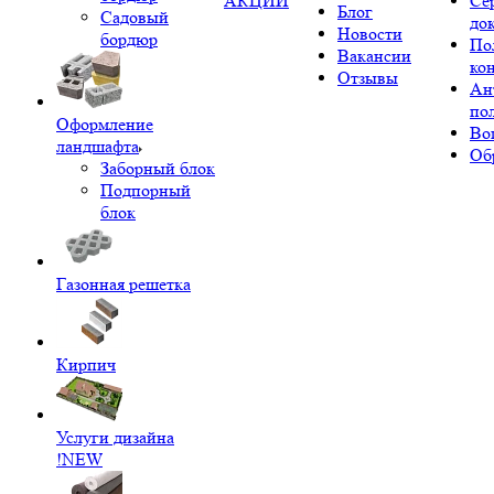
АКЦИИ
Се
Блог
Садовый
до
Новости
бордюр
По
Вакансии
ко
Отзывы
Ан
по
Оформление
Во
ландшафта
Об
Заборный блок
Подпорный
блок
Газонная решетка
Кирпич
Услуги дизайна
!NEW