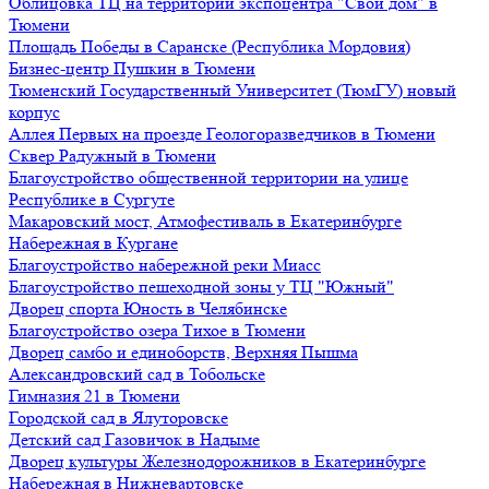
Облицовка ТЦ на территории экспоцентра "Свой дом" в
Тюмени
Площадь Победы в Саранске (Республика Мордовия)
Бизнес-центр Пушкин в Тюмени
Тюменский Государственный Университет (ТюмГУ) новый
корпус
Аллея Первых на проезде Геологоразведчиков в Тюмени
Сквер Радужный в Тюмени
Благоустройство общественной территории на улице
Республике в Сургуте
Макаровский мост, Атмофестиваль в Екатеринбурге
Набережная в Кургане
Благоустройство набережной реки Миасс
Благоустройство пешеходной зоны у ТЦ "Южный"
Дворец спорта Юность в Челябинске
Благоустройство озера Тихое в Тюмени
Дворец самбо и единоборств, Верхняя Пышма
Александровский сад в Тобольске
Гимназия 21 в Тюмени
Городской сад в Ялуторовске
Детский сад Газовичок в Надыме
Дворец культуры Железнодорожников в Екатеринбурге
Набережная в Нижневартовске