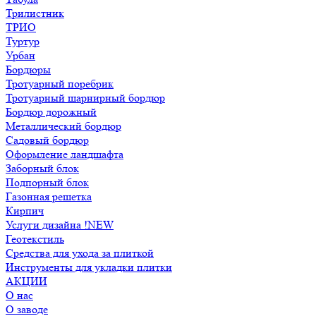
Трилистник
ТРИО
Туртур
Урбан
Бордюры
Тротуарный поребрик
Тротуарный шарнирный бордюр
Бордюр дорожный
Металлический бордюр
Садовый бордюр
Оформление ландшафта
Заборный блок
Подпорный блок
Газонная решетка
Кирпич
Услуги дизайна !NEW
Геотекстиль
Средства для ухода за плиткой
Инструменты для укладки плитки
АКЦИИ
О нас
О заводе