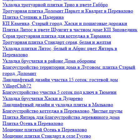
Укладка тротуарной плитки Трио в цвете Габбро
Тротуарная плитка Доломит Паркет и Квадрат в Перевалово
Плитка Степняк в Падерина
КП Каменка, Старый город, Хаски и пошаговые дорожки
Плитка Литос в цвете Шунгит в частном доме КП Заповедник
Серая тротуарная плитка для коттеджа в Тарманах
Тротуарная плитка Стандарт серая, белая и желтая
Укладка плитки Литос, белый и Абрис цвет Янтарь в
Перевалово
Укладка брусчатки в районе Дома обороны
Благоустройство территории дома в Луговом: плитка Старый
город, Доломит
Ландшафтный дизайн участка 15 соток: гостевой дом
VillageClub72
Благоустройство участка 5 соток под ключ в Тюмени
Укладка брусчатки Хаски в Дударево
Ландшафтный дизайн и укладка плиты в Мальково
Благоустройство коттеджа в Перевалово, Чистые пруды
Плитка Янтарь для благоустройства деревянного дома
Плитка Осень в Перевалово
Мощение плиткой Осень в Перевалово
Мощение плитки Стандарт в селе Гусево