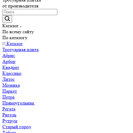
от производителя
Каталог
По всему сайту
По каталогу
Каталог
Тротуарная плита
Абрис
Арбор
Квадрат
Классико
Литос
Мозаика
Паркет
Петра
Прямоугольник
Регата
Ригель
Рутрум
Старый город
Табула