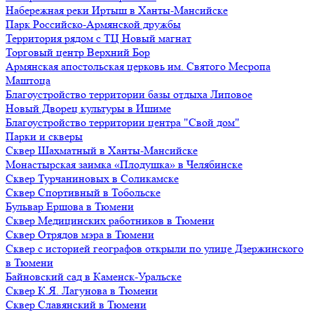
Набережная реки Иртыш в Ханты-Мансийске
Парк Российско-Армянской дружбы
Территория рядом с ТЦ Новый магнат
Торговый центр Верхний Бор
Армянская апостольская церковь им. Святого Месропа
Маштоца
Благоустройство территории базы отдыха Липовое
Нoвый Двoрeц культуры в Ишимe
Благоустройство территории центра "Свой дом"
Парки и скверы
Сквер Шахматный в Ханты-Мансийске
Монастырская заимка «Плодушка» в Челябинске
Сквер Турчаниновых в Соликамске
Сквер Спортивный в Тобольске
Бульвар Ершова в Тюмени
Сквер Медицинских работников в Тюмени
Сквер Отрядов мэра в Тюмени
Сквер с историей географов открыли по улице Дзержинского
в Тюмени
Байновский сад в Каменск-Уральске
Сквер К.Я. Лагунова в Тюмени
Сквер Славянский в Тюмени