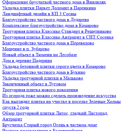
Оформление брусчаткой частного дома в Винзилях
Укладка плитки Паркет Доломит в Паренкина
Ландшафтный дизайн в КП 3 Сосны
Благоустройство частного дома в Дударева
Комплексное благоустройство дома в Комарово
Тротуарная плитка Классико Стандарт в Решетниково
Тротуарная плитка Классико Антрацит в СНТ Сосенка
Благоустройство частного дома в Перевалово
Мощение в п. Зубарево
Новый объект в Тюмени на Лесобазе
Дом в деревне Падерина
Укладка бетонной плитки серого цвета в Комарово
Благоустройство частного дома в Букино
Укладка тротуарной плитки в Мальково
Законченный объект в Луговом
Тротуарная плитка нового поколения
Из огорода тоже можно сделать произведение искусства
Как выглядит плитка на участке в поселке Зеленые Холмы
спустя 2 года
Обзор тротуарной плитки Литос, гладкий Листопад,
Антрацит
Брусчатка Старый город Осень в частном доме
Частное домовладение в Екатеринбурге