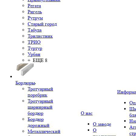
Регата
Ригель
Рутрум
Старый город
Табула
Трилистник
ТРИО
Туртур
Урбан
+ ЕЩЕ 8
Бордюры
Тротуарный
Информ
поребрик
Тротуарный
Оп
шарнирный
Шк
бордюр
О нас
бл
Бордюр
На
О заводе
дорожный
Ат
О
Металлический
ст