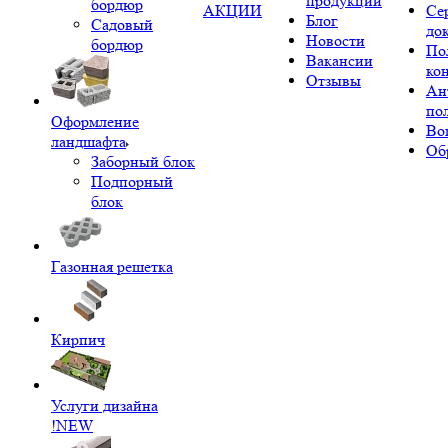
продукции
бордюр
АКЦИИ
Се
Блог
Садовый
до
Новости
бордюр
По
Вакансии
ко
Отзывы
Ан
по
Оформление
Во
ландшафта
Об
Заборный блок
Подпорный
блок
Газонная решетка
Кирпич
Услуги дизайна
!NEW